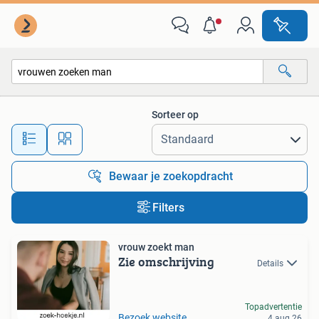
Alle categorieën…
Sorteer op
Alle afstanden…
Bewaar je zoekopdracht
Filters
vrouw zoekt man
Zie omschrijving
Details
Topadvertentie
Bezoek website
4 aug 26