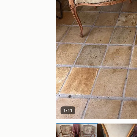
1
/
11