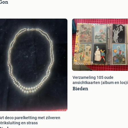
 Gon
Verzameling 105 oude
ansichtkaarten (album en los)i
Bieden
koop
Art deco parelketting met zilveren
striksluiting en strass