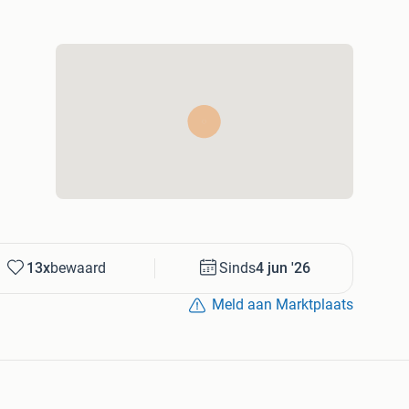
13x
bewaard
Sinds
4 jun '26
Meld aan Marktplaats