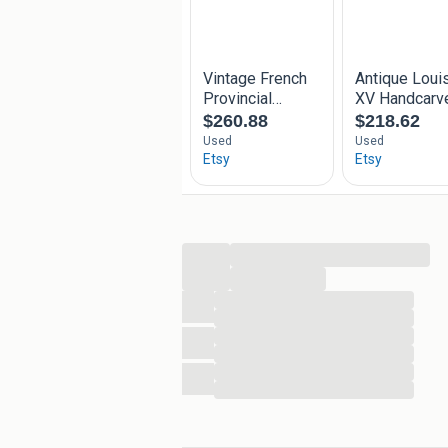
...
...
...
...
...
...
...
...