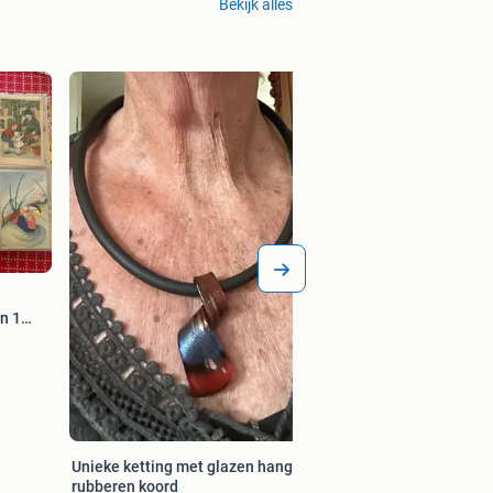
Bekijk alles
Voor lampenkapje r
doorsnede kapje €
Bieden
n 1
Unieke ketting met glazen hanger en
rubberen koord