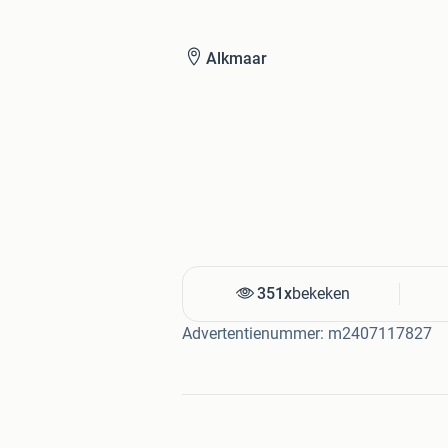
Alkmaar
351x
bekeken
Advertentienummer: m2407117827