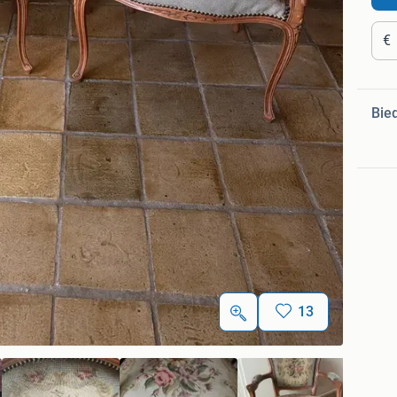
€
Bie
13