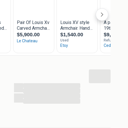
...
...
...
...