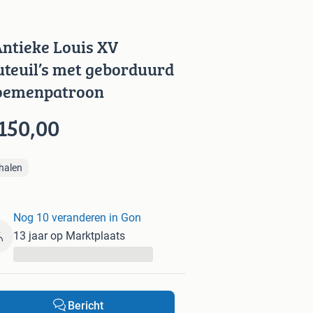
Antieke Louis XV
uteuil’s met geborduurd
oemenpatroon
150,00
halen
Nog 10 veranderen in Gon
13 jaar op Marktplaats
...
Bericht