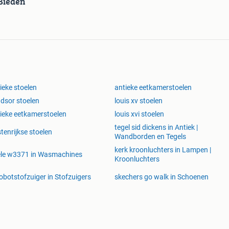
Bieden
ieke stoelen
antieke eetkamerstoelen
dsor stoelen
louis xv stoelen
ieke eetkamerstoelen
louis xvi stoelen
tegel sid dickens in Antiek |
tenrijkse stoelen
Wandborden en Tegels
kerk kroonluchters in Lampen |
le w3371 in Wasmachines
Kroonluchters
robotstofzuiger in Stofzuigers
skechers go walk in Schoenen