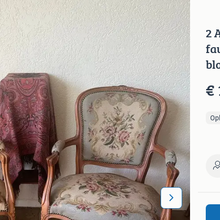
2 
fa
bl
€ 
Op