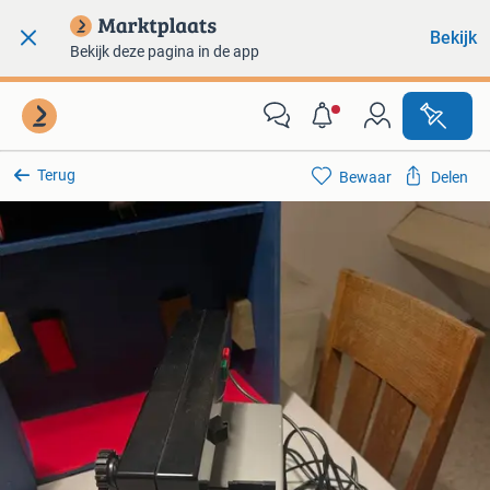
Bekijk
Bekijk deze pagina in de app
Terug
Bewaar
Delen