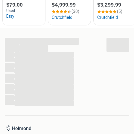
...
...
...
...
...
...
...
...
...
...
...
...
Helmond