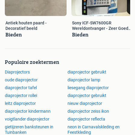
Antiek houten paard -
Sony ICF-SW7600GR
Decoratief beeld
Wereldontvanger - Zeer Goede
Bieden
Bieden
Staat
Populaire zoektermen
Diaprojectors
diaprojector gebruikt
oude diaprojector
diaprojector lamp
diaprojector tafel
liesegang diaprojector
diaprojector rollei
diaprojector gebruikt
leitz diaprojector
nieuw diaprojector
diaprojector kindermann
diaprojector zeiss ikon
voigtlander diaprojector
diaprojector reflecta
gietijzeren banksteunen in
neon in Carnavalskleding en
Tuinbanken
Feestkleding