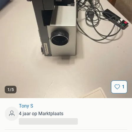
1
1
/
5
Tony S
4 jaar op Marktplaats
...