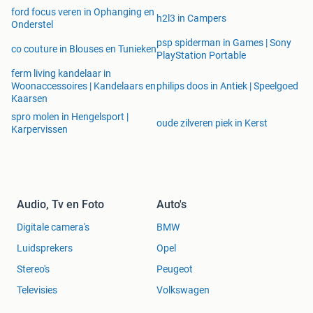
ford focus veren in Ophanging en
h2l3 in Campers
Onderstel
psp spiderman in Games | Sony
co couture in Blouses en Tunieken
PlayStation Portable
ferm living kandelaar in
Woonaccessoires | Kandelaars en
philips doos in Antiek | Speelgoed
Kaarsen
spro molen in Hengelsport |
oude zilveren piek in Kerst
Karpervissen
Audio, Tv en Foto
Auto's
Digitale camera's
BMW
Luidsprekers
Opel
Stereo's
Peugeot
Televisies
Volkswagen