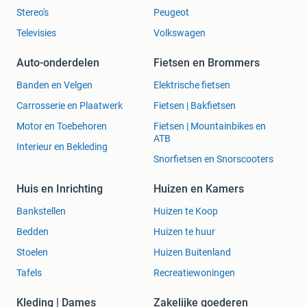
Stereo's
Peugeot
Televisies
Volkswagen
Auto-onderdelen
Fietsen en Brommers
Banden en Velgen
Elektrische fietsen
Carrosserie en Plaatwerk
Fietsen | Bakfietsen
Motor en Toebehoren
Fietsen | Mountainbikes en
ATB
Interieur en Bekleding
Snorfietsen en Snorscooters
Huis en Inrichting
Huizen en Kamers
Bankstellen
Huizen te Koop
Bedden
Huizen te huur
Stoelen
Huizen Buitenland
Tafels
Recreatiewoningen
Kleding | Dames
Zakelijke goederen