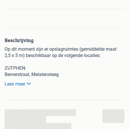
Beschrijving
Op dit moment zijn er opslagruimtes (gemiddelde maat:
2,5 x 5 m) beschikbaar op de volgende locaties:
ZUTPHEN:
Bernerstraat, Melatensteeg
Lees meer
ENSCHEDE opslagruimtes :
Eppenzolderbrink,
ENSCHEDE volkstuin :
...
B W ter Kuilestraat.
...
HENGELO opslagruimtes :
...