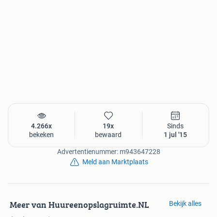
wordt een waarborgsom van twee maanden huur in
rekening gebracht.
VOOR NADERE INFORMATIE:
website: www.huureenopslagruimte.nl
mail: info@huureenopslagruimte.nl
tel: 053 - 30 330 80
Wilt u contact? Gelieve niet via Marktplaats te reageren,
maar bel of mail ons. 053-30 33 080 |
info@huureenopslagruimte.nl
4.266x
19x
Sinds
bekeken
bewaard
1 jul '15
Advertentienummer: m943647228
Meld aan Marktplaats
Meer van Huureenopslagruimte.NL
Bekijk alles