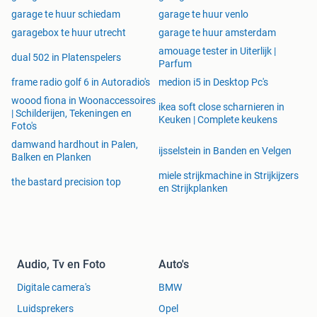
garage te huur schiedam
garage te huur venlo
garagebox te huur utrecht
garage te huur amsterdam
amouage tester in Uiterlijk |
dual 502 in Platenspelers
Parfum
frame radio golf 6 in Autoradio's
medion i5 in Desktop Pc's
woood fiona in Woonaccessoires
ikea soft close scharnieren in
| Schilderijen, Tekeningen en
Keuken | Complete keukens
Foto's
damwand hardhout in Palen,
ijsselstein in Banden en Velgen
Balken en Planken
miele strijkmachine in Strijkijzers
the bastard precision top
en Strijkplanken
Audio, Tv en Foto
Auto's
Digitale camera's
BMW
Luidsprekers
Opel