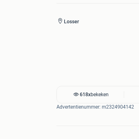
Losser
618x
bekeken
Advertentienummer: m2324904142