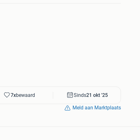
7x
bewaard
Sinds
21 okt '25
Meld aan Marktplaats