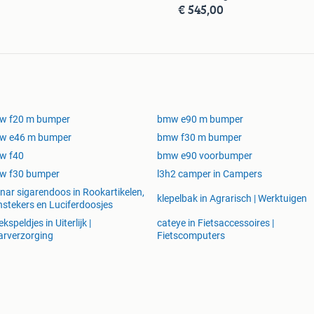
€ 545,00
w f20 m bumper
bmw e90 m bumper
w e46 m bumper
bmw f30 m bumper
w f40
bmw e90 voorbumper
w f30 bumper
l3h2 camper in Campers
nar sigarendoos in Rookartikelen,
klepelbak in Agrarisch | Werktuigen
stekers en Luciferdoosjes
ekspeldjes in Uiterlijk |
cateye in Fietsaccessoires |
rverzorging
Fietscomputers