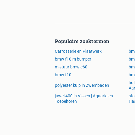
Populaire zoektermen
Carrosserie en Plaatwerk
bm
bmw f10 m bumper
bm
m stuur bmw e60
bm
bmw f10
bm
hof
polyester kuip in Zwembaden
Aan
juwel 400 in Vissen | Aquaria en
ste
Toebehoren
Haa