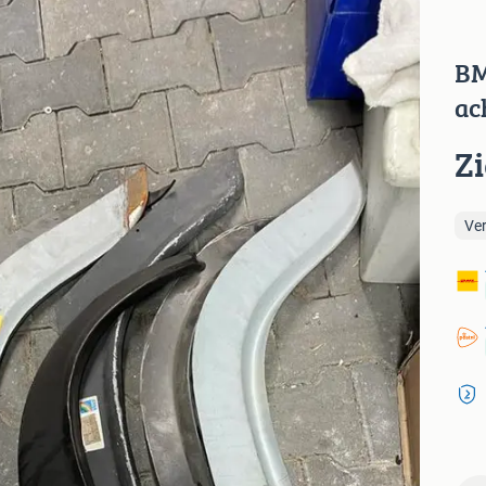
BM
ac
Z
Ve