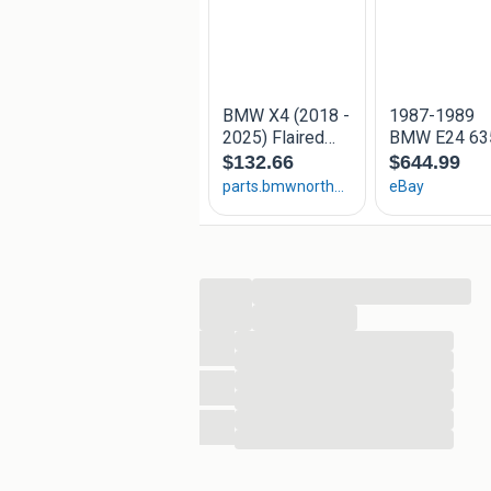
...
...
...
...
...
...
...
...