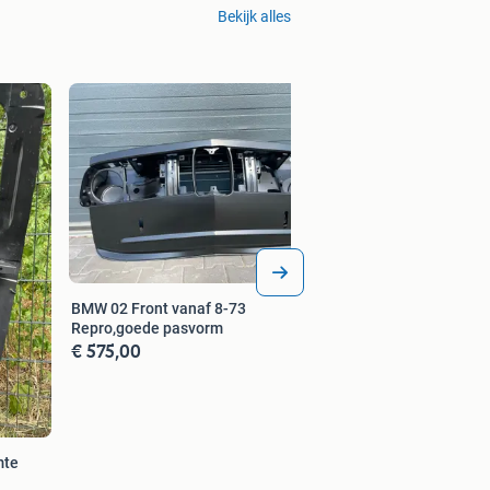
Bekijk alles
Dak, kokerbalken n
achterscherm BMW
Zie omschrijvi
Klass
BMW 02 Front vanaf 8-73
Repro,goede pasvorm
€ 575,00
mte