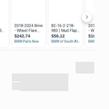
...
...
...
...