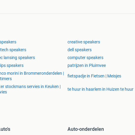
speakers
creative speakers
itech speakers
dell speakers
ec lansing speakers
computer speakers
lips speakers
patrijzen in Pluimvee
nco morini in Brommeronderdelen |
fietspadje in Fietsen | Meisjes
timers
ter stockmans servies in Keuken |
te huur in haarlem in Huizen te huur
vies
uto's
Auto-onderdelen