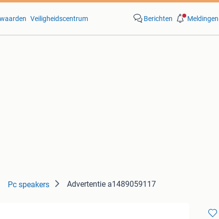
waarden
Veiligheidscentrum
Berichten
Meldingen
Advertentie a1489059117
Pc speakers