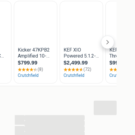
ce – no wall socket necessary – and single 3.5mm AUX
start listening quickly and conveniently.
 mm
...
...
...
...