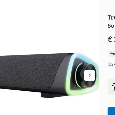
Tr
So
€ 
Ve