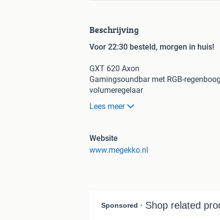
Beschrijving
Voor 22:30 besteld, morgen in huis!
GXT 620 Axon
Gamingsoundbar met RGB-regenbooggol
volumeregelaar
Lees meer
Next level soundbar
Met 12W piekvermogen (6W RMS) tilt 
een hoger niveau. Zo geniet jij nog m
Website
www.megekko.nl
Zo stijlvol
Het slanke design bespaart ruimte en p
minimalistische behuizing heeft de Axo
The colourful type
Rainbow-wave RGB lighting gives your 
boost. You can also tell your friends 