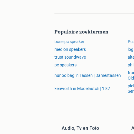
Populaire zoektermen
bose pc speaker
Pc 
medion speakers
log
trust soundwave
alt
pc speakers
phi
fra
nunoo bag in Tassen | Damestassen
Old
pie
kenworth in Modelauto's | 1:87
Ser
Audio, Tv en Foto
A