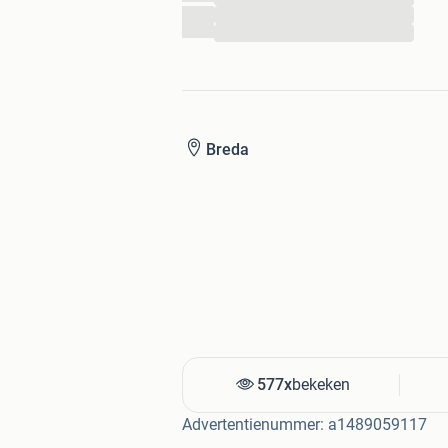
- Productgroep: Geluid / PC speakers
...
...
Megekko, jij hebt er duidelijk verstan
Megekko is er voor iedereen die precies
eigenzinnig. Bij Megekko koop je omda
belangrijk vindt en zelf weet hoe je al
Breda
snelle levering.
* 30 dagen niet goed geld terug
* achteraf betalen mogelijk
* besteld voor 22.30, morgen in huis
577x
bekeken
Advertentienummer: a1489059117