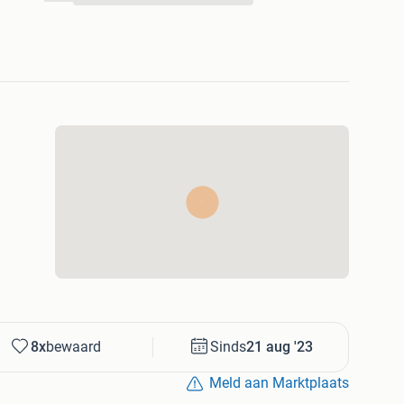
d van!
 weet wat hij of zij zoekt. En ja, we zijn een beetje
t je weet wat je nodig hebt, precies weet wat je
les aansluit en installeert. We bieden een scherpe prijs,
8x
bewaard
Sinds
21 aug '23
Meld aan Marktplaats