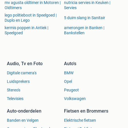
mv agusta oldtimer in Motoren |
nutricia servies in Keuken |
Oldtimers
Servies
lego politieboot in Speelgoed |
5 duim slang in Sanitair
Duplo en Lego
kermis poppen in Antiek |
amerongen in Banken |
Speelgoed
Bankstellen
Audio, Tv en Foto
Auto's
Digitale camera's
BMW
Luidsprekers
Opel
Stereo's
Peugeot
Televisies
Volkswagen
Auto-onderdelen
Fietsen en Brommers
Banden en Velgen
Elektrische fietsen