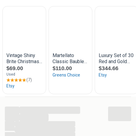
...
...
...
...
...