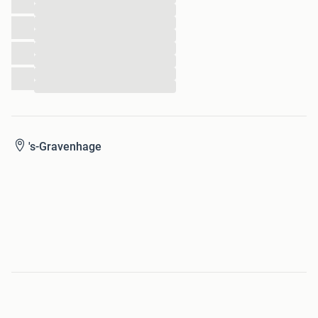
...
...
...
...
...
...
...
's-Gravenhage