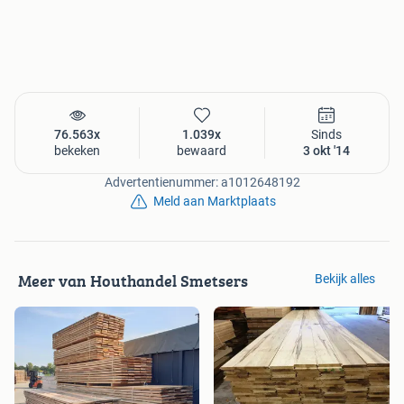
0413 - 472169 of info@houthandelsmetsers.nl
Bezoek onze website of kom langs bij onze vestiging in
Sint Oedenrode..
76.563x
1.039x
Sinds
Geopend van:
bekeken
bewaard
3 okt '14
Maandag t/m vrijdag : 8.00u - 17.00u
Advertentienummer: a1012648192
Zaterdag : 8.00u - 13.00u
Meld aan Marktplaats
Meer van Houthandel Smetsers
Bekijk alles