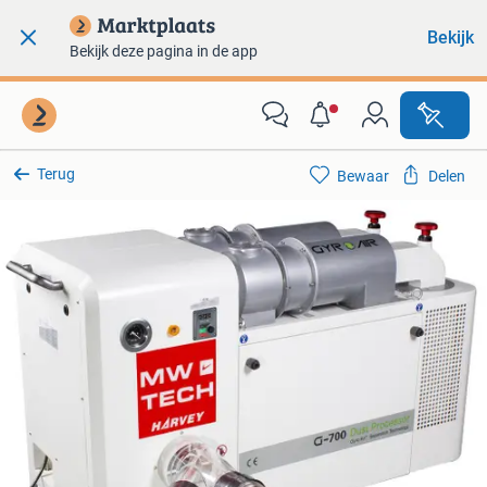
Bekijk
Bekijk deze pagina in de app
Terug
Bewaar
Delen