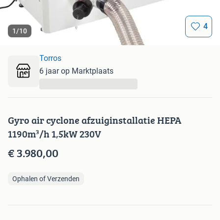
4
1
/
10
Torros
6 jaar op Marktplaats
...
Gyro air cyclone afzuiginstallatie HEPA
1190m³/h 1,5kW 230V
€ 3.980,00
Ophalen of Verzenden