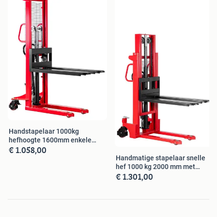
energieverbruik zeer laag en is het geluidsniveau laag.
Torros nl
Alles voor uw workshop, professioneel
gereedschap.Bezoek de website
www.torros.nl
voor meer
info.
Handstapelaar 1000kg
hefhoogte 1600mm enkele
€ 1.058,00
mast MW Tools
Handmatige stapelaar snelle
hef 1000 kg 2000 mm met
€ 1.301,00
dubbele