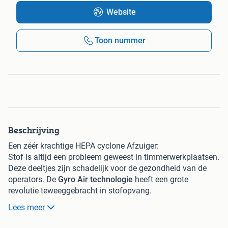
Website
Toon nummer
Beschrijving
Een zéér krachtige HEPA cyclone Afzuiger:
Stof is altijd een probleem geweest in timmerwerkplaatsen.
Deze deeltjes zijn schadelijk voor de gezondheid van de
operators. De
Gyro Air technologie
heeft een grote
revolutie teweeggebracht in stofopvang.
De G700 is een nieuw ultramodern vacuüm- en
Lees meer
luchtfiltratiesysteem. Deze industriële stofafzuiging voor
houtbewerking combineert
het cyclooneffect
met
een