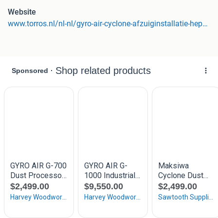
axiale centrifugatie
, zodat de lucht maximaal wordt
Website
gereinigd voordat deze de HEPA filter bereikt. De
www.torros.nl/nl-nl/gyro-air-cyclone-afzuiginstallatie-hepa-1190m3h-15kw-230v-g700
levensduur van de filter en van de machine blijft behouden
en is zo verlengd.
De HEPA-filter ook wel de "High Efficiency Particulate Air"
genoemd, filtert ten minste
99,97% van de deeltjes
groter
dan of gelijk aan
0,3 µm.
Gelijkaardige alsook deze filter
wordt gebruikt in operatiekamers en labo’s. (Ruimtes waar
hygiëne uiterst belangrijk zijn)
Cycloneafzuiging G700 MW Tech Harvey Gyro Air
kenmerken:
Op wielen - Gemakkelijk verplaatsbaar
Met afstandsbediening
Handmatige filterreiniging
Stroomvoorziening
230V
Afmetingen (L x l x h) :
1430x579x858
mm
De grote voordelen van de G700
:
Geen verstopping van het filter - 99,7% van de