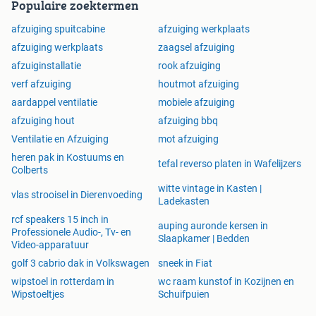
Populaire zoektermen
afzuiging spuitcabine
afzuiging werkplaats
afzuiging werkplaats
zaagsel afzuiging
afzuiginstallatie
rook afzuiging
verf afzuiging
houtmot afzuiging
aardappel ventilatie
mobiele afzuiging
afzuiging hout
afzuiging bbq
Ventilatie en Afzuiging
mot afzuiging
heren pak in Kostuums en
tefal reverso platen in Wafelijzers
Colberts
witte vintage in Kasten |
vlas strooisel in Dierenvoeding
Ladekasten
rcf speakers 15 inch in
auping auronde kersen in
Professionele Audio-, Tv- en
Slaapkamer | Bedden
Video-apparatuur
golf 3 cabrio dak in Volkswagen
sneek in Fiat
wipstoel in rotterdam in
wc raam kunstof in Kozijnen en
Wipstoeltjes
Schuifpuien