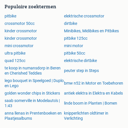
gebruik en dienen onder toezicht van een volwassene te
Populaire zoektermen
worden gebruikt. Veiligheid staat voorop!
pitbike
elektrische crossmotor
crossmotor 50cc
dirtbike
kinder crossmotor
Minibikes, Midibikes en Pitbikes
Ontdek Kracht en Avontuur met 125cc Dirtbikes, Pitbikes,
kinder crossmotor
pitbike 125cc
en Crossmotoren
mini crossmotor
mini motor
Als je op zoek bent naar ongeëvenaarde kracht en
ultra pitbike
pitbike 50cc
opwinding op de trails, overweeg dan een 125cc off-road
quad 125cc
elektrische dirtbike
motorfiets. Deze krachtige machines, ook wel bekend als
te koop in numansdorp in Beren
dirtbikes, pitbikes, crossmotoren en endurofietsen, bieden
peuter step in Steps
en Cherished Teddies
avontuur en adrenaline voor off-road enthousiastelingen
lego bouquet in Speelgoed | Duplo
van alle niveaus.
bmw n52 in Motor en Toebehoren
en Lego
golden wonder chips in Stickers
antiek elektra in Elektra en Kabels
Indrukwekkende 125cc Kracht
saab somerville in Modelauto's |
Met een krachtige 125cc-motor leveren deze motorfietsen
linde boom in Planten | Bomen
1:43
indrukwekkende prestaties. Of je nu over ruige trails,
anna llenas in Prentenboeken en
knipperlichten oldtimer in
heuvelachtig terrein of modderige paden rijdt, ze bieden het
Plaatjesalbums
Verlichting
vermogen en de koppel die je nodig hebt om obstakels te
overwinnen en je grenzen te verleggen.