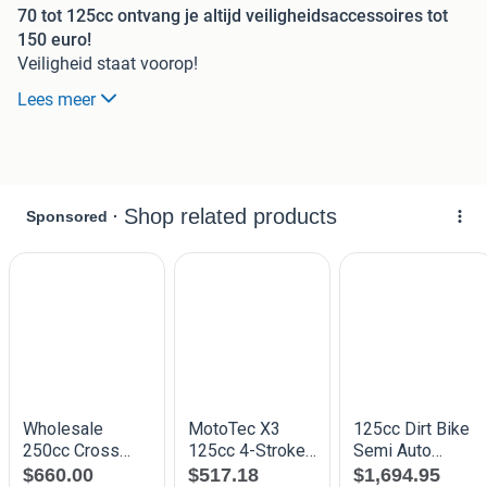
70 tot 125cc ontvang je altijd veiligheidsaccessoires tot
150 euro!
Veiligheid staat voorop!
Lees meer
Ontdek onze uitgebreide selectie dirtbikes, pitbikes,
crossmotoren en crossbrommers bij Motorpromo! Ga voor
spannende off-road avonturen!
Ben je op zoek naar opwinding en adrenaline tijdens off-
road rijden? Bij Motorpromo hebben we precies wat je
nodig hebt: een breed scala aan dirtbikes, pitbikes,
crossmotoren en crossbrommers met een cilinderinhoud
van 70 tot 125cc. Deze modellen bieden krachtige
prestaties en betrouwbare kwaliteit.
Dirtbikes, pitbikes, crossmotoren en crossbrommers -
Krachtig en duurzaam
Onze dirtbikes, pitbikes, crossmotoren en crossbrommers
zijn ontworpen om kracht en duurzaamheid te leveren. Met
betrouwbare motoren en stevige constructie zijn ze klaar