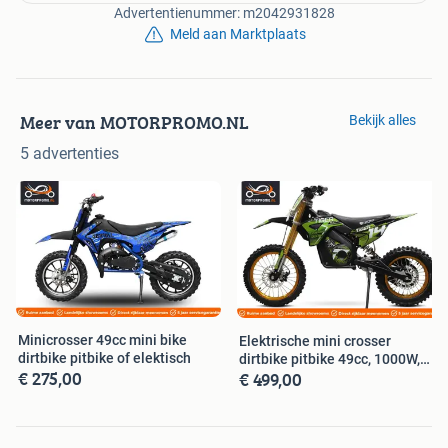
(prijzen zijn afhankelijk van merk, formaat, frame en
Advertentienummer: m2042931828
opties)
Meld aan Marktplaats
✅
Officiële Dealeradressen/SHOWROOMS voor
consumenten:
Meer van MOTORPROMO.NL
Bekijk alles
1= Beesd a/d A2 tussen Utrecht en Den Bosch
2= Budel a/d A2 tussen Eindhoven en Weert
5 advertenties
3= Doetinchem
4= Hardenberg Overijssel
5= Surhuisterveen, Lauwerswelle 5-A
Contact gegevens:
- 085-7609360
- 06-15 888 450
- 0031-857609360
Minicrosser 49cc mini bike
Elektrische mini crosser
info@motorpromo.nl
dirtbike pitbike of elektisch
dirtbike pitbike 49cc, 1000W,
motorpromo
€ 275,00
€ 499,00
1500W
Let op: Crossartikelen zijn bedoeld voor hobby matig