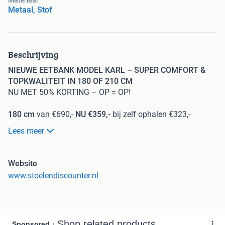
Materiaal
Metaal, Stof
Beschrijving
NIEUWE EETBANK MODEL KARL – SUPER COMFORT &
TOPKWALITEIT IN 180 OF 210 CM
NU MET 50% KORTING – OP = OP!
180 cm
van €690,-
NU €359,-
bij zelf ophalen €323,-
Lees meer
210 cm
van €795,-
NU €399,-
bij zelf ophalen €359,-
( prijzen zijn inclusief bezorgen in NL)
Website
DIT MOMENT IS ALLE 4 KLEUREN UITVERKOCHT , ALLE
www.stoelendiscounter.nl
4 KLEUREN WEER LEVERBAAR 2e WEEK SEPTEMBER
bestellen ? ga naar mijn website
STOELENDISCOUNTER.NL of kom naar showroom waar
we de banken hebben om proef te zitten of bel mij 06-