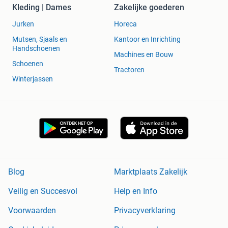
Kleding | Dames
Zakelijke goederen
Oergongswei 7
8629 SZ Scharnegoutum
Jurken
Horeca
Mutsen, Sjaals en
Kantoor en Inrichting
Openingstijden
Handschoenen
Vrijdag & zaterdag: 10:00 – 16:00 uur
Machines en Bouw
Schoenen
Maandag t/m donderdag: op afspraak (ook ’s avonds
Tractoren
mogelijk)
Winterjassen
Stoelendiscounter – Daar zit je goed!
Blog
Marktplaats Zakelijk
Veilig en Succesvol
Help en Info
Voorwaarden
Privacyverklaring