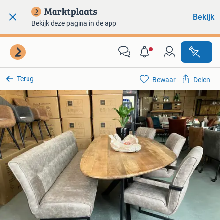
Bekijk
Bekijk deze pagina in de app
Terug
Bewaar
Delen