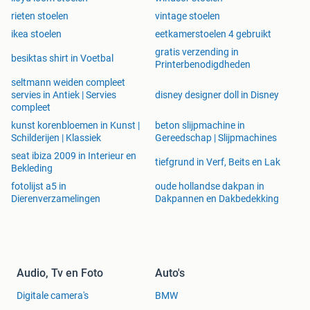
Modern zwart gepoedercoat onderstel
rieten stoelen
vintage stoelen
ikea stoelen
eetkamerstoelen 4 gebruikt
Afmetingen
gratis verzending in
Hoogte: 83 cm
besiktas shirt in Voetbal
Printerbenodigdheden
Breedte: 62 cm
seltmann weiden compleet
Diepte: 60 cm
servies in Antiek | Servies
disney designer doll in Disney
Zitdiepte: 50 cm
compleet
Zithoogte: 50 cm
kunst korenbloemen in Kunst |
beton slijpmachine in
Schilderijen | Klassiek
Gereedschap | Slijpmachines
Stoel DAISY
– ( foto 18-19-20)
seat ibiza 2009 in Interieur en
€129,- incl. bezorging.
10% korting bij afhalen.
tiefgrund in Verf, Beits en Lak
Bekleding
fotolijst a5 in
oude hollandse dakpan in
Moderne draaistoel met gekleurd metalen onderstel in kleur
Dierenverzamelingen
Dakpannen en Dakbedekking
van de stof.
180 graden draaibaar
Luxe uitstraling
Comfortabele zit
Onderstel gepoedercoat in kleur van de stof
Audio, Tv en Foto
Auto's
Digitale camera's
BMW
Afmetingen