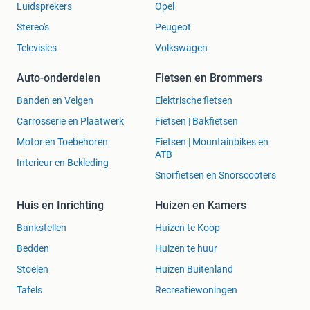
Hoogte: 82 cm
Luidsprekers
Opel
Breedte: 62 cm
Stereo's
Peugeot
Diepte: 58 cm
Zitdiepte: 47,5 cm
Televisies
Volkswagen
Zithoogte: 50 cm
Auto-onderdelen
Fietsen en Brommers
Let op: Door de hogere armleuningen kan stoel Daisy niet
Banden en Velgen
Elektrische fietsen
volledig onder ieder tafelblad geschoven worden. Houd
Carrosserie en Plaatwerk
Fietsen | Bakfietsen
rekening met voldoende ruimte rondom de tafel.
Motor en Toebehoren
Fietsen | Mountainbikes en
BEKIJKEN
ATB
Interieur en Bekleding
Te bekijken in onze showroom in scharnegoutum
Snorfietsen en Snorscooters
BESTELLEN OF LATEN BEZORGEN
Huis en Inrichting
Huizen en Kamers
Bankstellen
Huizen te Koop
website: www.stoelendiscounter.nl
Bedden
Huizen te huur
Bel of WhatsApp: 06-18575664
Stoelen
Huizen Buitenland
Tafels
Recreatiewoningen
SHOWROOM
Stoelendiscounter