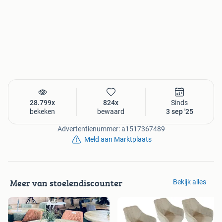
pre-order van te voren dan weet u zeker dat eetbank 2 e
week september geleverd word
VOORRAAD
Kijk voor actuele voorraad op onze website:
https://stoelendiscounter.com/eetkamerbanken/
EXTRA PRODUCTINFORMATIE:
Sterke microvezelstof met luxe uitstraling
Eenvoudig te reinigen
28.799x
824x
Sinds
Comfortabel zitgevoel dankzij binnenvering en
bekeken
bewaard
3 sep '25
traagschuim
Advertentienummer: a1517367489
Extra dikke zitting voor optimaal comfort
Meld aan Marktplaats
MAAK DE SET COMPLEET
Bijpassende armstoelen bij KARL
microvezelstof+binnenvering
Meer van stoelendiscounter
Bekijk alles
Stoel KARL-
( foto 13 tot 17 )
Nu €99,95 incl. bezorging.
zelf afhalen = 10% korting