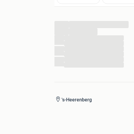
...
...
...
...
...
...
...
...
's-Heerenberg