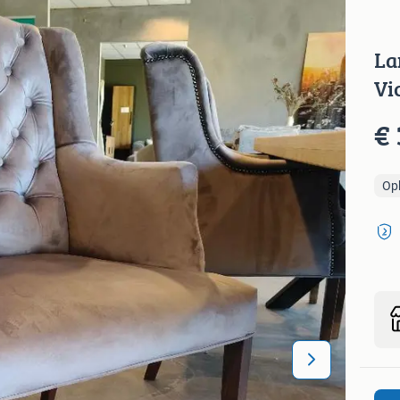
La
Vi
€ 
Op