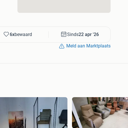
6x
bewaard
Sinds
22 apr '26
Meld aan Marktplaats