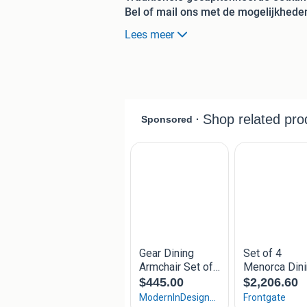
Bel of mail ons met de mogelijkhede
– Kies uit diverse kleuren eco-leren en
Lees meer
– Wel of geen capiton. Kan niet bij de 
– Wel of geen ring op de achterzijde 
– Kies uit 3 pootkleuren.
Kom gerust langs in onze showroom!!
ONS ADRES:
Livinnhome24
Lengelseweg 62A
7041 DS 's-Heerenberg
OPENINGSTIJDEN:
Ma: 13:00 - 17:30 uur
Di t/m Vr: 10:00 - 17:30 uur
Za: 10:00 - 17:00 uur
Zo: 12:00 - 17:00 uur