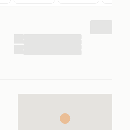
...
...
...
...