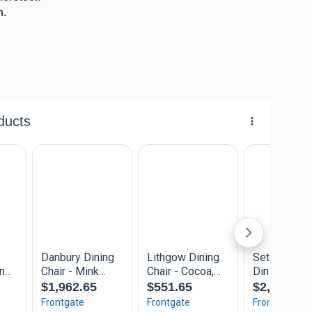
n.
 stoffen.
eco-leren.
van de rugleuning.