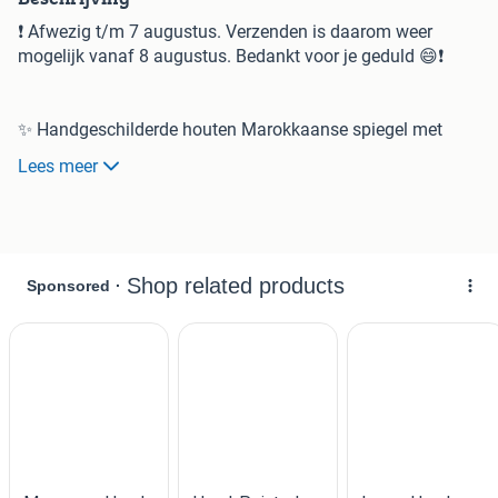
❗️ Afwezig t/m 7 augustus. Verzenden is daarom weer
mogelijk vanaf 8 augustus. Bedankt voor je geduld 😄❗️
✨ Handgeschilderde houten Marokkaanse spiegel met
openslaande luiken en kleurrijke bloemmotieven. Een echte
Lees meer
boho eyecatcher met Oosterse / Arabische folk art
uitstraling. Perfect als muurdecoratie in een eclectic, Ibiza,
riad, vintage of kleurrijk interieur. Decoratief én functioneel.
✨
Afmetingen: Zie laatste foto.
Conditie: Hele goede vintage staat: zie foto’s.
Heb nog een tweede in hetzelfde formaat en kleur. Mocht je
daar ook geïnteresseerd in zijn: stuur even een berichtje.
-----------------------------------------
Kan veilig worden verstuurd, wordt goed beschermd