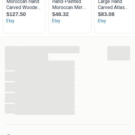
verpakt.
Ik voeg regelmatig nieuwe items toe aan mijn pagina.
Heeft u vragen over een item, stel ze dan gerust ♻️
Met vriendelijke groeten,
Kim
...
...
...
...
...
...
...
...
...
...
...
...