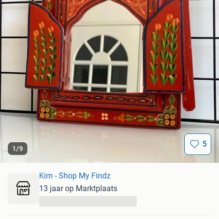
5
1
/
9
Kim - Shop My Findz
13 jaar op Marktplaats
...