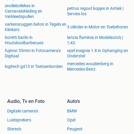
snollebollekes in
petrus regout kopjes in Antiek |
Carnavalskleding en
Servies los
Verkleedspullen
varkensruggen beton in Tegels en
3 cilinder in Motor en Toebehoren
Klinkers
boretti barilo in
lancia flaminia in Modelauto's |
Houtskoolbarbecues
1:43
fujinon 55mm in Fotocamera's
opel insignia 1.8 in Ophanging en
Digitaal
Onderstel
mercedes woudenberg in
logitech g413 in Toetsenborden
Mercedes-Benz
Audio, Tv en Foto
Auto's
Digitale camera's
BMW
Luidsprekers
Opel
Stereo's
Peugeot