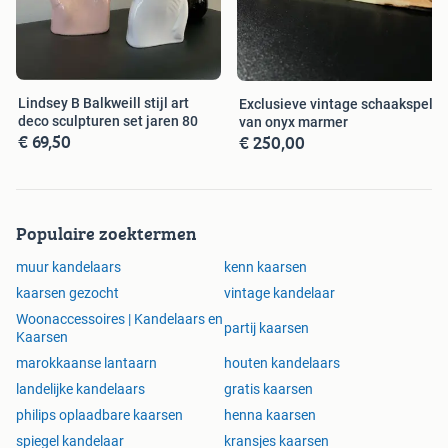
Lindsey B Balkweill stijl art
Exclusieve vintage schaakspel
deco sculpturen set jaren 80
van onyx marmer
€ 69,50
€ 250,00
Populaire zoektermen
muur kandelaars
kenn kaarsen
kaarsen gezocht
vintage kandelaar
Woonaccessoires | Kandelaars en
partij kaarsen
Kaarsen
marokkaanse lantaarn
houten kandelaars
landelijke kandelaars
gratis kaarsen
philips oplaadbare kaarsen
henna kaarsen
spiegel kandelaar
kransjes kaarsen