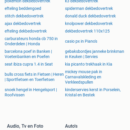
pokemon dekbedovertrek
k3 dekbedovertrek
efteling beddengoed
spiderman dekbedovertrek
stitch dekbedovertrek
donald duck dekbedovertrek
ajax dekbedovertrek
knolpower dekbedovertrek
efteling dekbedovertrek
dekbedovertrek 110x125
carburateurs honda cb 750 in
casio px in Piano's
Onderdelen | Honda
barcelona poef in Banken |
gebaksbordjes janneke brinkman
Voetenbanken en Poefen
in Keuken | Servies
seat ibiza cupra 1.4 in Seat
kia picanto trekhaak in Kia
mickey mouse pak in
bulls cross fiets in Fietsen | Heren
Carnavalskleding en
| Sportfietsen en Toerfietsen
Verkleedspullen
snoek hengel in Hengelsport |
kinderservies kerst in Porselein,
Roofvissen
Kristal en Bestek
Audio, Tv en Foto
Auto's