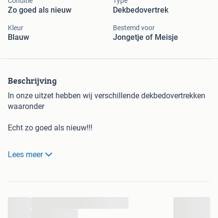
Conditie
Type
Zo goed als nieuw
Dekbedovertrek
Kleur
Bestemd voor
Blauw
Jongetje of Meisje
Beschrijving
In onze uitzet hebben wij verschillende dekbedovertrekken
waaronder
Echt zo goed als nieuw!!!
2 x 1 dekbedovertrek blauw met opdruk "voetballer " ( zie
Lees meer
foto ) inclusief kussensloop
Aangeboden 2 x 1 persoonsdekbedovertrek met
kussensloop.
...
Bieden voor 1 dekbedovertrek.
...