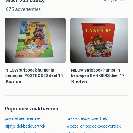
Meer van conny
875 advertenties
NIEUW stripboek humor in
NIEUW stripboek humor in
beroepen POSTBODES deel 14
beroepen BANKIERS deel 17
Bieden
Bieden
Populaire zoektermen
psv dekbedovertrek
takkie dekbedovertrek
nijntje dekbedovertrek
woezel en pip dekbedovertrek