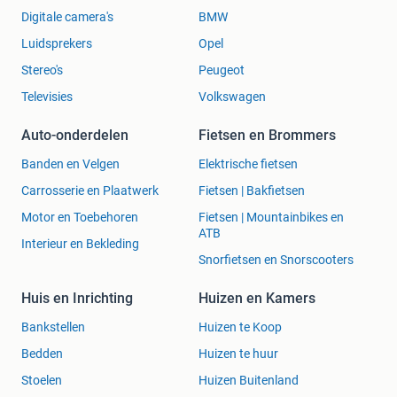
Digitale camera's
BMW
Luidsprekers
Opel
Stereo's
Peugeot
Televisies
Volkswagen
Auto-onderdelen
Fietsen en Brommers
Banden en Velgen
Elektrische fietsen
Carrosserie en Plaatwerk
Fietsen | Bakfietsen
Motor en Toebehoren
Fietsen | Mountainbikes en
ATB
Interieur en Bekleding
Snorfietsen en Snorscooters
Huis en Inrichting
Huizen en Kamers
Bankstellen
Huizen te Koop
Bedden
Huizen te huur
Stoelen
Huizen Buitenland