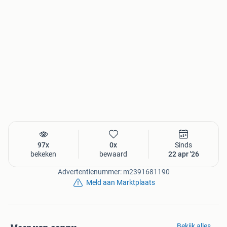
17 jaar actief op Marktplaats
Je hebt aangegeven dat je een particuliere verkoper bent.
Hierdoor is consumentenrecht niet van toepassing. Wijzig
dit eventueel of lees meer
Bekijk meer advertentiesWijzig contactgegevens
Etten-Leur
Biedingen0
Vanaf € 15,00
Geen biedingen geplaatst.
97x
0x
Sinds
bekeken
bewaard
22 apr '26
Advertentienummer: m2391681190
Meld aan Marktplaats
Bekijk alles