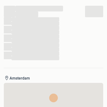
...
...
...
...
...
...
...
...
...
...
...
...
Amsterdam