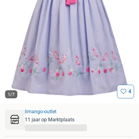
4
1
/
7
limango-outlet
11 jaar op Marktplaats
...