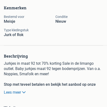
Kenmerken
Bestemd voor
Conditie
Meisje
Nieuw
Type kledingstuk
Jurk of Rok
Beschrijving
Jurkjes in maat 92 tot 70% korting Sale in de limango
outlet. Baby jurkjes maat 92 tegen bodemprijzen. Van o.a.
Noppies, Smafolk en meer!
Stop met teveel betalen en bekijk het aanbod op onze
website! Wees er snel bij want OP=OP
Lees meer
limango, de online shop voor families, met dagelijks
nieuwe aanbiedingen van topmerken voor bodemprijzen!