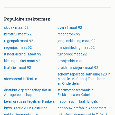
Populaire zoektermen
skipak maat 92
overall maat 92
kersttrui maat 92
regenbroek 92
regenpak maat 92
jongenskleding maat 92
regenjas maat 92
meisjeskleding maat 92
Kinderkleding | Maat 92
tuinbroek maat 92
kledingpakket maat 92
oranje shirt maat
lil atelier maat 92
bruidsmeisje jurk maat 92
scherm reparatie samsung s20 in
steenarend in Tenten
Mobiele telefoons | Toebehoren
en Onderdelen
distributie gereedschap fiat in
startmotor testbank in
Autogereedschap
Elektronica en Kabels
keien gratis in Tegels en Klinkers
happiness in Taal | Engels
bmw 3 serie v8 in Besturing
aanbouw prefab in Aannemers
spider thermostaat in
eettafel dedemsvaart in Tafels |