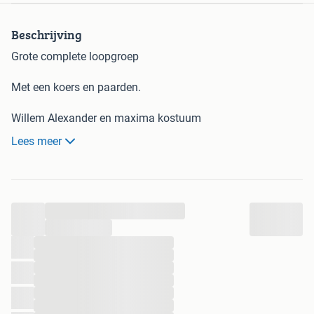
Beschrijving
Grote complete loopgroep
Met een koers en paarden.
Willem Alexander en maxima kostuum
Lees meer
Lakeien en jonkvrouwen
Zitten ook kinderjaren bij
...
Inclusief foam pruiken
...
Maten staan op de laatste 2 foto’s
...
...
...
De 2 niet complete pakken horen bij de paarden.
...
Zie ook andere advertenties
...
...