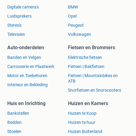
Digitale camera's
BMW
Luidsprekers
Opel
Stereo's
Peugeot
Televisies
Volkswagen
Auto-onderdelen
Fietsen en Brommers
Banden en Velgen
Elektrische fietsen
Carrosserie en Plaatwerk
Fietsen | Bakfietsen
Motor en Toebehoren
Fietsen | Mountainbikes en
ATB
Interieur en Bekleding
Snorfietsen en Snorscooters
Huis en Inrichting
Huizen en Kamers
Bankstellen
Huizen te Koop
Bedden
Huizen te huur
Stoelen
Huizen Buitenland