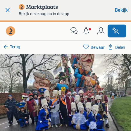
Bekijk
Bekijk deze pagina in de app
Terug
Bewaar
Delen