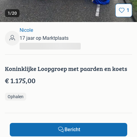
1
1
/
20
Nicole
17 jaar op Marktplaats
...
Koninklijke Loopgroep met paarden en koets
€ 1.175,00
Ophalen
Bericht