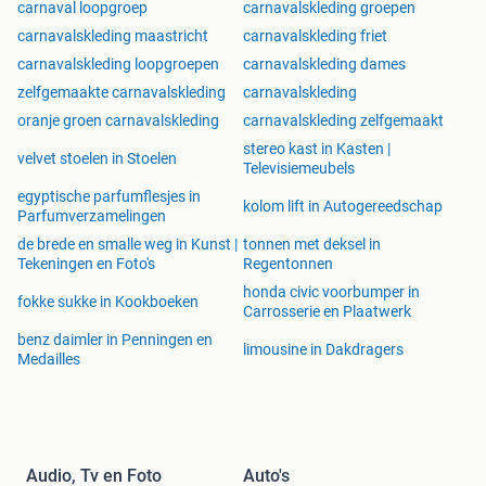
carnaval loopgroep
carnavalskleding groepen
carnavalskleding maastricht
carnavalskleding friet
carnavalskleding loopgroepen
carnavalskleding dames
zelfgemaakte carnavalskleding
carnavalskleding
oranje groen carnavalskleding
carnavalskleding zelfgemaakt
stereo kast in Kasten |
velvet stoelen in Stoelen
Televisiemeubels
egyptische parfumflesjes in
kolom lift in Autogereedschap
Parfumverzamelingen
de brede en smalle weg in Kunst |
tonnen met deksel in
Tekeningen en Foto's
Regentonnen
honda civic voorbumper in
fokke sukke in Kookboeken
Carrosserie en Plaatwerk
benz daimler in Penningen en
limousine in Dakdragers
Medailles
Audio, Tv en Foto
Auto's