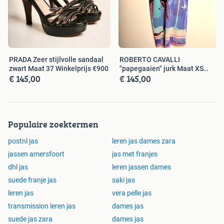
PRADA Zeer stijlvolle sandaal
ROBERTO CAVALLI
zwart Maat 37 Winkelprijs €900
"papegaaien" jurk Maat XS
€ 145,00
€ 145,00
Winkelprijs€800,-
Populaire zoektermen
postnl jas
leren jas dames zara
jassen amersfoort
jas met franjes
dhl jas
leren jassen dames
suede franje jas
saki jas
leren jas
vera pelle jas
transmission leren jas
dames jas
suede jas zara
dames jas