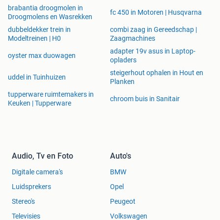
brabantia droogmolen in
fc 450 in Motoren | Husqvarna
Droogmolens en Wasrekken
dubbeldekker trein in
combi zaag in Gereedschap |
Modeltreinen | H0
Zaagmachines
adapter 19v asus in Laptop-
oyster max duowagen
opladers
steigerhout ophalen in Hout en
uddel in Tuinhuizen
Planken
tupperware ruimtemakers in
chroom buis in Sanitair
Keuken | Tupperware
Audio, Tv en Foto
Auto's
Digitale camera's
BMW
Luidsprekers
Opel
Stereo's
Peugeot
Televisies
Volkswagen