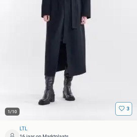
3
1
/
10
LTL
16 jaar op Marktplaats