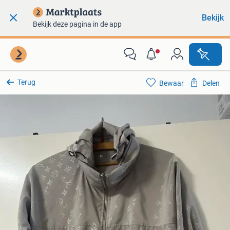
Bekijk
Bekijk deze pagina in de app
Terug
Bewaar
Delen