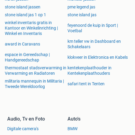
stone island jassen
pme legend jas
stone island jas 1 op 1
stone island jas
winkel inventaris gratis in
feyenoord de kuip in Sport |
Kantoor en Winkelinrichting |
Voetbal
Winkel en Inventaris
km teller vw in Dashboard en
award in Caravans
Schakelaars
espace in Gereedschap |
klokveer in Elektronica en Kabels
Handgereedschap
thermostaat stadsverwarming in
kentekenplaathouder in
Verwarming en Radiatoren
Kentekenplaathouders
militaria mannequin in Militaria |
safari tent in Tenten
Tweede Wereldoorlog
Audio, Tv en Foto
Auto's
Digitale camera's
BMW