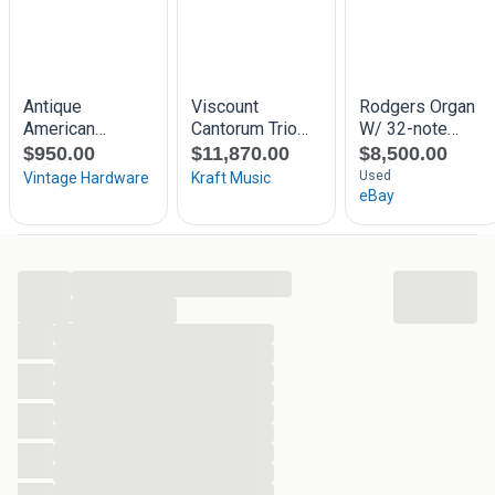
...
...
...
...
...
...
...
...
...
...
...