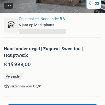
23
1
/
7
Orgelmakerij Noorlander B.V.
6 jaar op Marktplaats
...
Noorlander orgel | Fugara | Sweelinq |
Hauptwerk
€ 15.999,00
Verzenden
Verzenden voor € 0,01