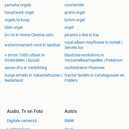
yamaha orgels
noorlander
hauptwerk orgel
gratis orgel
orgels te koop
bohm orgel
klein orgel
orgel
jvc nx in Home Cinema-sets
picanto x-line in Kia
royal albert mayflower in Antiek |
waterornament rond in Sanitair
Servies los
v strom 1000 uitlaat in
blastoise evolutions in
Onderdelen | Suzuki
Verzamelkaartspellen | Pokémon
xenon d1s in Verlichting
cochinkriel in Pluimvee
huisje ermelo in Vakantiehuizen |
tractor landini in Catalogussen en
Nederland
Folders
Audio, Tv en Foto
Auto's
Digitale camera's
BMW