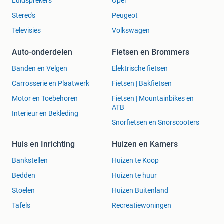
Luidsprekers
Opel
Stereo's
Peugeot
Televisies
Volkswagen
Auto-onderdelen
Fietsen en Brommers
Banden en Velgen
Elektrische fietsen
Carrosserie en Plaatwerk
Fietsen | Bakfietsen
Motor en Toebehoren
Fietsen | Mountainbikes en
ATB
Interieur en Bekleding
Snorfietsen en Snorscooters
Huis en Inrichting
Huizen en Kamers
Bankstellen
Huizen te Koop
Bedden
Huizen te huur
Stoelen
Huizen Buitenland
Tafels
Recreatiewoningen