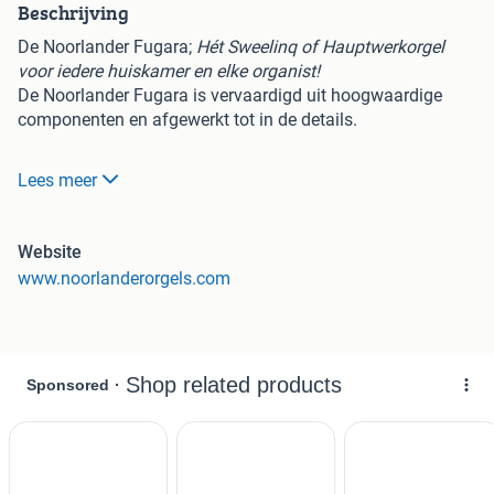
Beschrijving
De Noorlander Fugara;
Hét Sweelinq of Hauptwerkorgel
voor iedere huiskamer en elke organist!
De Noorlander Fugara is vervaardigd uit hoogwaardige
componenten en afgewerkt tot in de details.
Bij ons koopt u een orgel als meubelstuk voor het leven.
Lees meer
Daarom is deze naar elke kleurwens aan te passen, zodat
het uitstekend past in uw interieur.
Voorzien van 10.1 audio systeem met C/Cis indeling.
Website
Optioneel ook in 2-klaviers variant leverbaar.
www.noorlanderorgels.com
Altijd al beroemde pijporgels willen bespelen? Dat kan
vanaf nu elke dag!