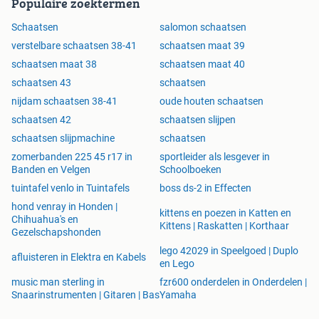
Populaire zoektermen
Schaatsen
salomon schaatsen
verstelbare schaatsen 38-41
schaatsen maat 39
schaatsen maat 38
schaatsen maat 40
schaatsen 43
schaatsen
nijdam schaatsen 38-41
oude houten schaatsen
schaatsen 42
schaatsen slijpen
schaatsen slijpmachine
schaatsen
zomerbanden 225 45 r17 in
sportleider als lesgever in
Banden en Velgen
Schoolboeken
tuintafel venlo in Tuintafels
boss ds-2 in Effecten
hond venray in Honden |
kittens en poezen in Katten en
Chihuahua's en
Kittens | Raskatten | Korthaar
Gezelschapshonden
lego 42029 in Speelgoed | Duplo
afluisteren in Elektra en Kabels
en Lego
music man sterling in
fzr600 onderdelen in Onderdelen |
Snaarinstrumenten | Gitaren | Bas
Yamaha