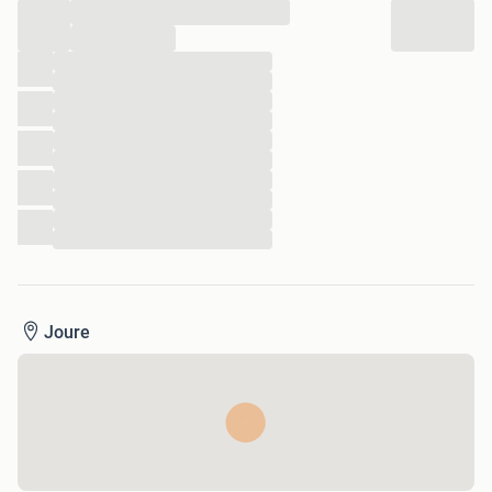
...
...
...
...
...
...
...
...
...
...
...
...
Joure