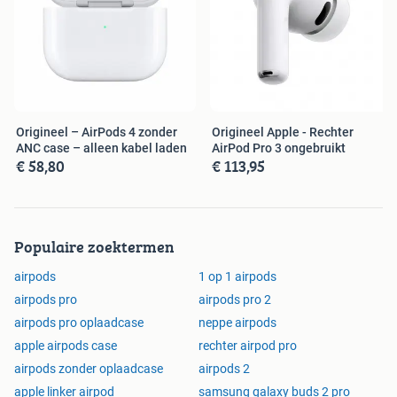
Origineel – AirPods 4 zonder
Origineel Apple - Rechter
ANC case – alleen kabel laden
AirPod Pro 3 ongebruikt
€ 58,80
€ 113,95
Populaire zoektermen
airpods
1 op 1 airpods
airpods pro
airpods pro 2
airpods pro oplaadcase
neppe airpods
apple airpods case
rechter airpod pro
airpods zonder oplaadcase
airpods 2
apple linker airpod
samsung galaxy buds 2 pro