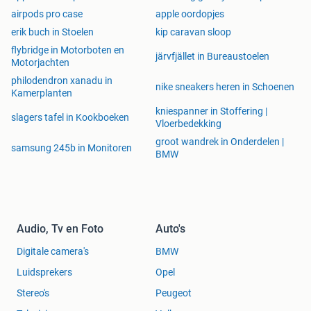
airpods pro case
apple oordopjes
erik buch in Stoelen
kip caravan sloop
flybridge in Motorboten en
järvfjället in Bureaustoelen
Motorjachten
philodendron xanadu in
nike sneakers heren in Schoenen
Kamerplanten
kniespanner in Stoffering |
slagers tafel in Kookboeken
Vloerbedekking
groot wandrek in Onderdelen |
samsung 245b in Monitoren
BMW
Audio, Tv en Foto
Auto's
Digitale camera's
BMW
Luidsprekers
Opel
Stereo's
Peugeot