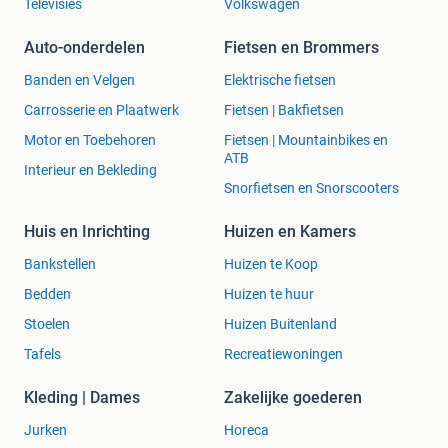
Televisies
Volkswagen
Auto-onderdelen
Fietsen en Brommers
Banden en Velgen
Elektrische fietsen
Carrosserie en Plaatwerk
Fietsen | Bakfietsen
Motor en Toebehoren
Fietsen | Mountainbikes en
ATB
Interieur en Bekleding
Snorfietsen en Snorscooters
Huis en Inrichting
Huizen en Kamers
Bankstellen
Huizen te Koop
Bedden
Huizen te huur
Stoelen
Huizen Buitenland
Tafels
Recreatiewoningen
Kleding | Dames
Zakelijke goederen
Jurken
Horeca