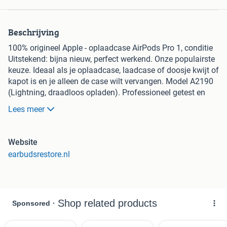
Beschrijving
100% origineel Apple - oplaadcase AirPods Pro 1, conditie
Uitstekend: bijna nieuw, perfect werkend. Onze populairste
keuze. Ideaal als je oplaadcase, laadcase of doosje kwijt of
kapot is en je alleen de case wilt vervangen. Model A2190
(Lightning, draadloos opladen). Professioneel getest en
gereinigd. Werkings- + originaliteitsgarantie. Serienummer
Lees meer
op aanvraag controleerbaar via checkcoverage.apple.com.
— PASSEND BIJ —
• Generatie: AirPods Pro 1e generatie (2019)
Website
• Dit onderdeel: originele MagSafe-oplaadcase -
earbudsrestore.nl
modelnummer A2190
• Case-modelnummer(s): A2190 (MagSafe-oplaadcase
AirPods Pro, Qi)
• Compatibele oortjes van deze generatie: A2084 (links) /
A2083 (rechts)
• Past specifiek bij deze generatie. Andere generatie of
twijfel je over je model? Die hebben we ook - zie onze