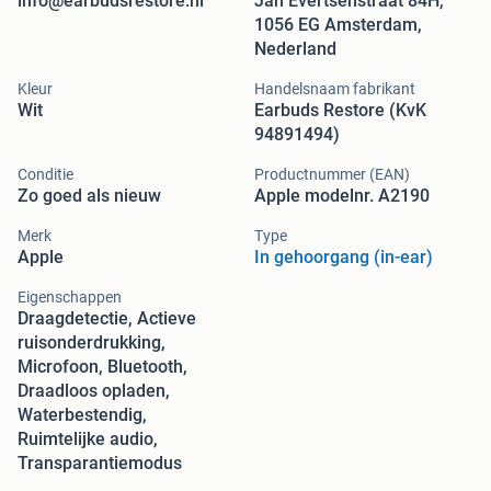
info@earbudsrestore.nl
Jan Evertsenstraat 84H,
1056 EG Amsterdam,
Nederland
Kleur
Handelsnaam fabrikant
Wit
Earbuds Restore (KvK
94891494)
Conditie
Productnummer (EAN)
Zo goed als nieuw
Apple modelnr. A2190
Merk
Type
Apple
In gehoorgang (in-ear)
Eigenschappen
Draagdetectie, Actieve
ruisonderdrukking,
Microfoon, Bluetooth,
Draadloos opladen,
Waterbestendig,
Ruimtelijke audio,
Transparantiemodus