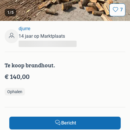
7
1
/
5
djurre
14 jaar op Marktplaats
...
Te koop brandhout.
€ 140,00
Ophalen
Bericht