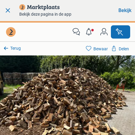
Bekijk
Bekijk deze pagina in de app
Terug
Bewaar
Delen