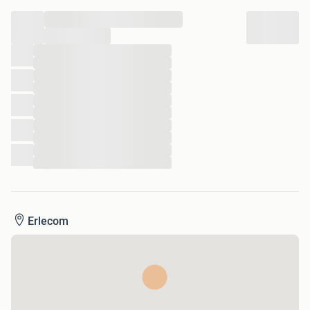
...
...
...
...
...
...
...
...
...
...
...
...
Erlecom