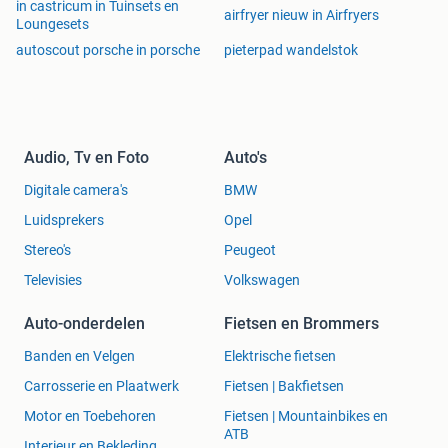
in castricum in Tuinsets en
airfryer nieuw in Airfryers
Loungesets
autoscout porsche in porsche
pieterpad wandelstok
Audio, Tv en Foto
Auto's
Digitale camera's
BMW
Luidsprekers
Opel
Stereo's
Peugeot
Televisies
Volkswagen
Auto-onderdelen
Fietsen en Brommers
Banden en Velgen
Elektrische fietsen
Carrosserie en Plaatwerk
Fietsen | Bakfietsen
Motor en Toebehoren
Fietsen | Mountainbikes en
ATB
Interieur en Bekleding