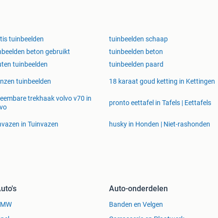
tis tuinbeelden
tuinbeelden schaap
nbeelden beton gebruikt
tuinbeelden beton
ten tuinbeelden
tuinbeelden paard
nzen tuinbeelden
18 karaat goud ketting in Kettingen
eembare trekhaak volvo v70 in
pronto eettafel in Tafels | Eettafels
vo
nvazen in Tuinvazen
husky in Honden | Niet-rashonden
uto's
Auto-onderdelen
BMW
Banden en Velgen