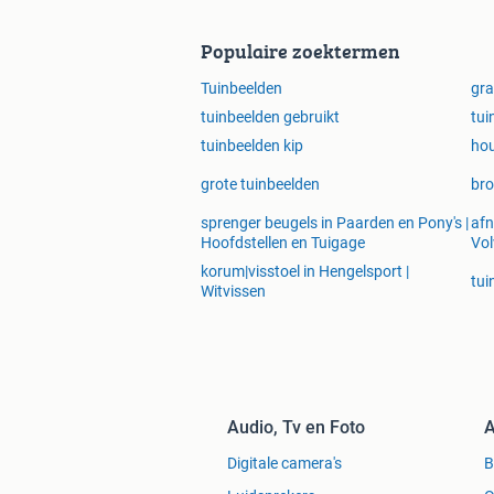
Populaire zoektermen
Tuinbeelden
gra
tuinbeelden gebruikt
tui
tuinbeelden kip
hou
grote tuinbeelden
bro
sprenger beugels in Paarden en Pony's |
afn
Hoofdstellen en Tuigage
Vol
korum|visstoel in Hengelsport |
tui
Witvissen
Audio, Tv en Foto
A
Digitale camera's