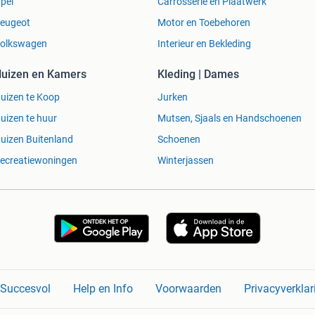
pel
Carrosserie en Plaatwerk
eugeot
Motor en Toebehoren
olkswagen
Interieur en Bekleding
uizen en Kamers
Kleding | Dames
uizen te Koop
Jurken
uizen te huur
Mutsen, Sjaals en Handschoenen
uizen Buitenland
Schoenen
ecreatiewoningen
Winterjassen
n Succesvol
Help en Info
Voorwaarden
Privacyverklar