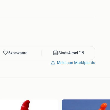
6x
bewaard
Sinds
4 mei '19
Meld aan Marktplaats