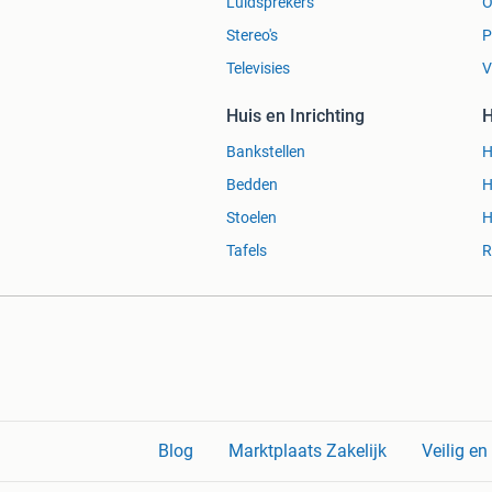
Luidsprekers
O
Stereo's
P
Televisies
V
Huis en Inrichting
H
Bankstellen
H
Bedden
H
Stoelen
H
Tafels
R
Blog
Marktplaats Zakelijk
Veilig e