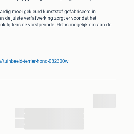
rdig mooi gekleurd kunststof gefabriceerd in
en de juiste verfafwerking zorgt er voor dat het
ok tijdens de vorstperiode. Het is mogelijk om aan de
e eventueel op een stok in de grond kan worden gezet.
rij en bevatten geen enkele giftige substanties. Alle
tietermijn bedraagt 12 maanden.
/tuinbeeld-terrier-hond-082300w
...
...
...
...