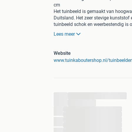
cm
Het tuinbeeld is gemaakt van hoogwaa
Duitsland. Het zeer stevige kunststof 
tuinbeeld schok en weerbestendig is o
onderkant een gat te boren, zodat dez
Lees meer
De gebruikte kleuren zijn oplosmiddelv
producten zijn op voorraad. De garan
Website
www.tuinkaboutershop.nl/tuinbeelden
...
...
...
...
...
...
...