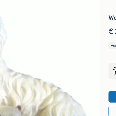
We
€ 
Ve