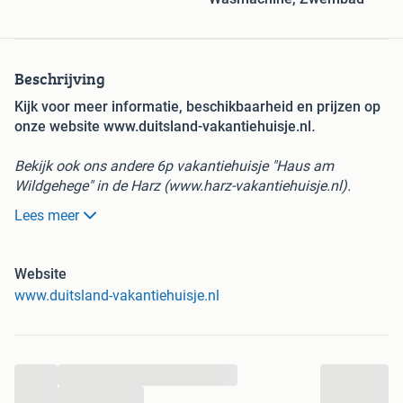
Beschrijving
Kijk voor meer informatie, beschikbaarheid en prijzen op
onze website www.duitsland-vakantiehuisje.nl
.
Bekijk ook ons andere 6p vakantiehuisje "Haus am
Wildgehege" in de Harz (www.harz-vakantiehuisje.nl).
Lees meer
Kom tot rust in ons in de vrije natuur gelegen 5p
vakantiehuis "Haus am Pilzgrund" of 6p vakantiehuis
"Haus am Wildgehege" in Tanne in het middelgebergte de
Website
Harz (Duitsland).
www.duitsland-vakantiehuisje.nl
Onze vakantiehuisjes zijn centraal gelegen in het
natuurschoon van de ongerepte Harz, net over de grens in
voormalig Oost–Duitsland, op 350 km over de Nederlandse
...
grens.
...