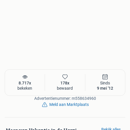
Kijk op www.duitsland-vakantiehuisje.nl voor meer
informatie, beschikbaarheid en prijzen!
Duitsland vakantiehuisje vakantiehuis huis vakantie
bungalow chalet Harz sauerland eiffel eifel moezel
8.717x
178x
Sinds
bekeken
bewaard
9 mei '12
Advertentienummer: m558634960
Meld aan Marktplaats
Bekijk alles