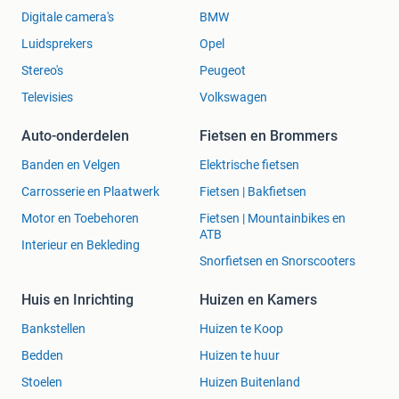
Digitale camera's
BMW
Luidsprekers
Opel
Stereo's
Peugeot
Televisies
Volkswagen
Auto-onderdelen
Fietsen en Brommers
Banden en Velgen
Elektrische fietsen
Carrosserie en Plaatwerk
Fietsen | Bakfietsen
Motor en Toebehoren
Fietsen | Mountainbikes en
ATB
Interieur en Bekleding
Snorfietsen en Snorscooters
Huis en Inrichting
Huizen en Kamers
Bankstellen
Huizen te Koop
Bedden
Huizen te huur
Stoelen
Huizen Buitenland