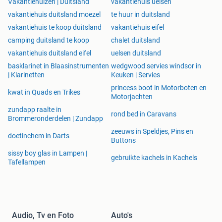
Vakantiehuizen | Duitsland
vakantiehuis uelsen
vakantiehuis duitsland moezel
te huur in duitsland
vakantiehuis te koop duitsland
vakantiehuis eifel
camping duitsland te koop
chalet duitsland
vakantiehuis duitsland eifel
uelsen duitsland
basklarinet in Blaasinstrumenten
wedgwood servies windsor in
| Klarinetten
Keuken | Servies
princess boot in Motorboten en
kwat in Quads en Trikes
Motorjachten
zundapp raalte in
rond bed in Caravans
Brommeronderdelen | Zundapp
zeeuws in Speldjes, Pins en
doetinchem in Darts
Buttons
sissy boy glas in Lampen |
gebruikte kachels in Kachels
Tafellampen
Audio, Tv en Foto
Auto's