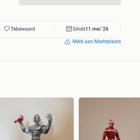
7x
bewaard
Sinds
11 mei '26
Meld aan Marktplaats