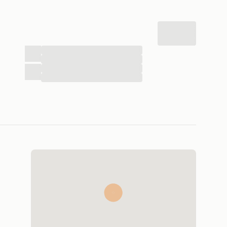
...
...
...
...