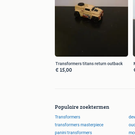
Transformers titans return outback
€ 15,00
Populaire zoektermen
Transformers
dev
transformers masterpiece
oud
panini transformers
mcd