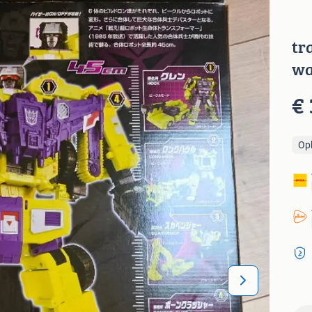
tr
wa
€
Op