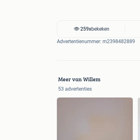
259x
bekeken
Advertentienummer: m2398482889
Meer van Willem
53 advertenties