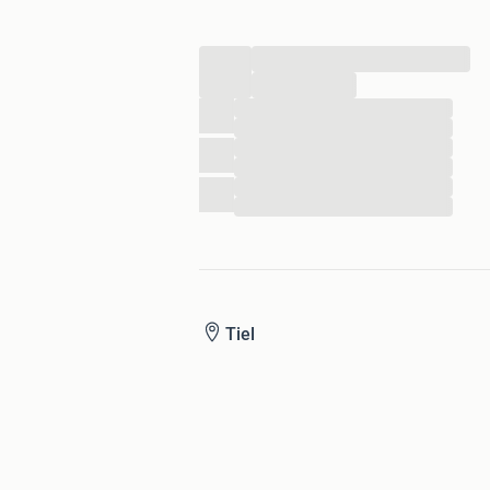
...
...
...
...
...
...
...
...
Tiel