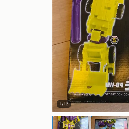
1
/
12