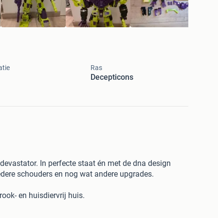
tie
Ras
Decepticons
evastator. In perfecte staat én met de dna design
redere schouders en nog wat andere upgrades.
rook- en huisdiervrij huis.
koper.