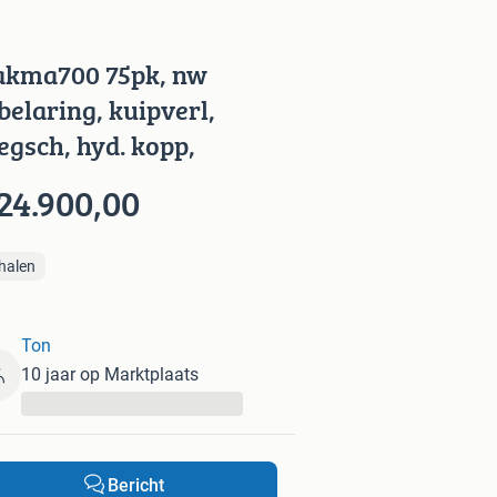
kma700 75pk, nw
belaring, kuipverl,
egsch, hyd. kopp,
24.900,00
halen
Ton
10 jaar op Marktplaats
...
Bericht