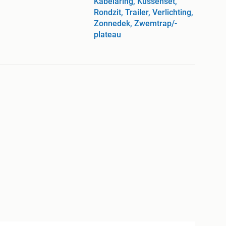
Kabelaring, Kussenset,
Rondzit, Trailer, Verlichting,
Zonnedek, Zwemtrap/-
plateau
 luxe accessoires, waaronder veiligheidsuitrusting
ng