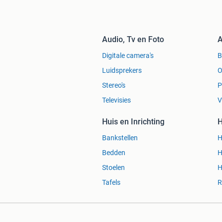
· Magnetisch kompas.
· Marifoon.
· Inclusief Ligplaats in Brielle 2026.
Audio, Tv en Foto
A
· Inclusief Winterstalling in omgeving 
Digitale camera's
Vraagprijs €28500,=
Luidsprekers
O
Stereo's
P
Televisies
V
Huis en Inrichting
H
Bankstellen
H
Bedden
H
Stoelen
H
Tafels
R