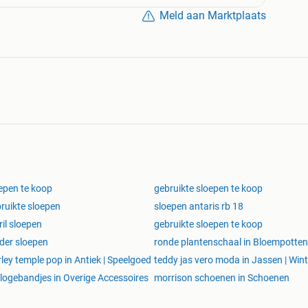
oep met een klassieke uitstraling en een praktische
Meld aan Marktplaats
re dieselmotor, gedeeltelijk aangepaste elektrische
oorzieningen voor comfortabel varen.
nde luxe accessoires, waaronder:
.
epen te koop
gebruikte sloepen te koop
ruikte sloepen
sloepen antaris rb 18
il sloepen
gebruikte sloepen te koop
d
der sloepen
ronde plantenschaal in Bloempotten
rley temple pop in Antiek | Speelgoed
teddy jas vero moda in Jassen | Wint
logebandjes in Overige Accessoires
morrison schoenen in Schoenen