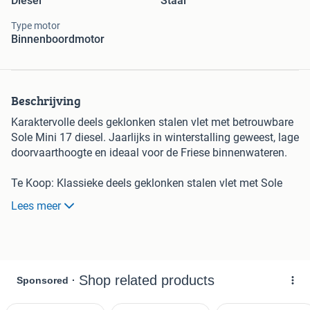
Diesel
Staal
Type motor
Binnenboordmotor
Beschrijving
Karaktervolle deels geklonken stalen vlet met betrouwbare
Sole Mini 17 diesel. Jaarlijks in winterstalling geweest, lage
doorvaarthoogte en ideaal voor de Friese binnenwateren.
Te Koop: Klassieke deels geklonken stalen vlet met Sole
Mini 17 diesel
Lees meer
Met enige pijn in het hart bied ik deze klassieke stalen vlet
te koop aan. Deze karaktervolle vlet is een deels geklonken
stalen boot. Met een lage doorvaarthoogte kun je
bijvoorbeeld rond Sneek onder alle vaste bruggen door
varen. De boot biedt plaats aan maximaal vier
volwassenen en is ideaal voor tochtjes.