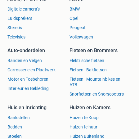
Digitale camera's
BMW
Luidsprekers
Opel
Stereo's
Peugeot
Televisies
Volkswagen
Auto-onderdelen
Fietsen en Brommers
Banden en Velgen
Elektrische fietsen
Carrosserie en Plaatwerk
Fietsen | Bakfietsen
Motor en Toebehoren
Fietsen | Mountainbikes en
ATB
Interieur en Bekleding
Snorfietsen en Snorscooters
Huis en Inrichting
Huizen en Kamers
Bankstellen
Huizen te Koop
Bedden
Huizen te huur
Stoelen
Huizen Buitenland