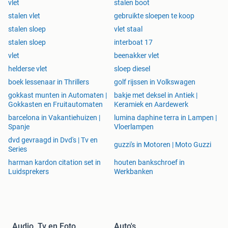
vlet
stalen boot
stalen vlet
gebruikte sloepen te koop
stalen sloep
vlet staal
stalen sloep
interboat 17
vlet
beenakker vlet
helderse vlet
sloep diesel
boek lessenaar in Thrillers
golf rijssen in Volkswagen
gokkast munten in Automaten |
bakje met deksel in Antiek |
Gokkasten en Fruitautomaten
Keramiek en Aardewerk
barcelona in Vakantiehuizen |
lumina daphine terra in Lampen |
Spanje
Vloerlampen
dvd gevraagd in Dvd's | Tv en
guzzi's in Motoren | Moto Guzzi
Series
harman kardon citation set in
houten bankschroef in
Luidsprekers
Werkbanken
Audio, Tv en Foto
Auto's