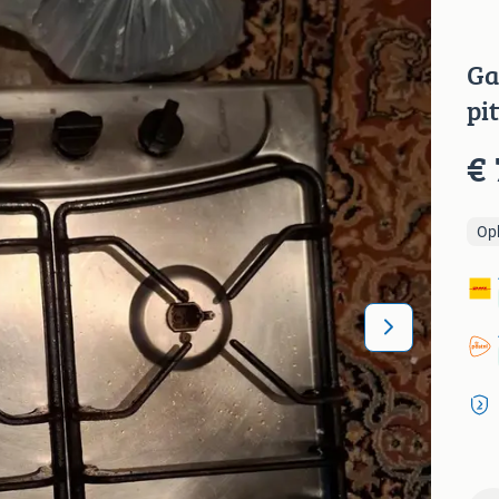
Ga
pi
€ 
Op