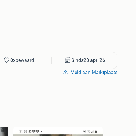
0x
bewaard
Sinds
28 apr '26
Meld aan Marktplaats