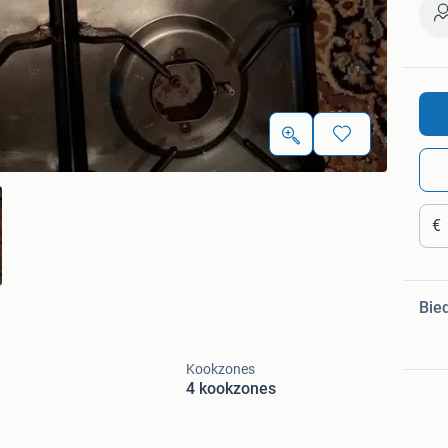
€
Bie
Kookzones
4 kookzones