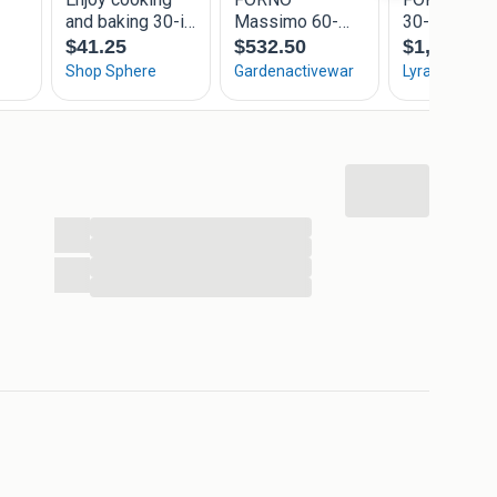
...
...
...
...