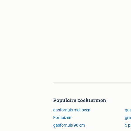
Populaire zoektermen
gasfornuis met oven
gas
Fornuizen
gra
gasfornuis 90 cm
5 p