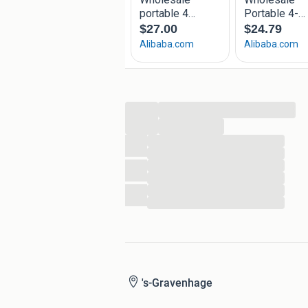
...
...
...
...
...
...
...
...
's-Gravenhage