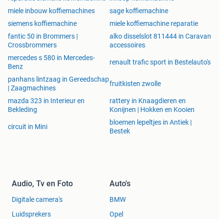
miele inbouw koffiemachines
sage koffiemachine
siemens koffiemachine
miele koffiemachine reparatie
fantic 50 in Brommers |
alko disselslot 811444 in Caravan
Crossbrommers
accessoires
mercedes s 580 in Mercedes-
renault trafic sport in Bestelauto's
Benz
panhans lintzaag in Gereedschap
fruitkisten zwolle
| Zaagmachines
mazda 323 in Interieur en
rattery in Knaagdieren en
Bekleding
Konijnen | Hokken en Kooien
bloemen lepeltjes in Antiek |
circuit in Mini
Bestek
Audio, Tv en Foto
Auto's
Digitale camera's
BMW
Luidsprekers
Opel