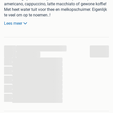
americano, cappuccino, latte macchiato of gewone koffie!
Met heet water tuit voor thee en melkopschuimer. Eigenlijk
te veel om op te noemen..!
Lees meer
Google het type nummer voor alle details..!
...
...
...
...
...
...
...
...
...
...
...
...