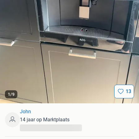
13
1
/
9
John
14 jaar op Marktplaats
...