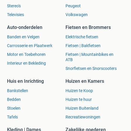
Stereo's
Peugeot
Televisies
Volkswagen
Auto-onderdelen
Fietsen en Brommers
Banden en Velgen
Elektrische fietsen
Carrosserie en Plaatwerk
Fietsen | Bakfietsen
Motor en Toebehoren
Fietsen | Mountainbikes en
ATB
Interieur en Bekleding
Snorfietsen en Snorscooters
Huis en Inrichting
Huizen en Kamers
Bankstellen
Huizen te Koop
Bedden
Huizen te huur
Stoelen
Huizen Buitenland
Tafels
Recreatiewoningen
Kleding | Dames
Zakelijke goederen