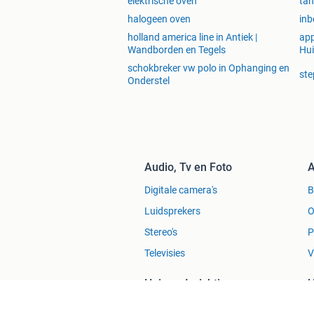
elektrische oven
tan
halogeen oven
inb
holland america line in Antiek |
app
Wandborden en Tegels
Hui
schokbreker vw polo in Ophanging en
ste
Onderstel
Audio, Tv en Foto
A
Digitale camera's
Luidsprekers
O
Stereo's
P
Televisies
V
Huis en Inrichting
H
Bankstellen
H