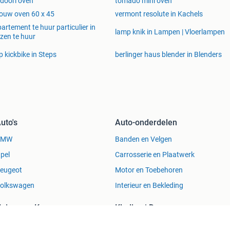
doori oven
tomado mini oven
ouw oven 60 x 45
vermont resolute in Kachels
artement te huur particulier in
lamp knik in Lampen | Vloerlampen
zen te huur
p kickbike in Steps
berlinger haus blender in Blenders
uto's
Auto-onderdelen
BMW
Banden en Velgen
pel
Carrosserie en Plaatwerk
eugeot
Motor en Toebehoren
olkswagen
Interieur en Bekleding
uizen en Kamers
Kleding | Dames
uizen te Koop
Jurken