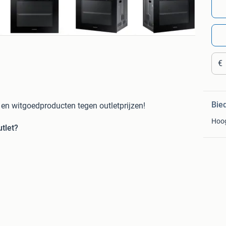
€
Bie
- en witgoedproducten tegen outletprijzen!
Hoo
tlet?
keuze uit nieuwe producten mét doos en outlet keuken-
en!
act om een bezorgdatum in te plannen.
is mee retour.