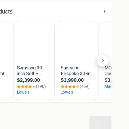
tlet met een 8,8/10,0.
p!
rland
om
rd of bij levering
 tot 18:00 uur