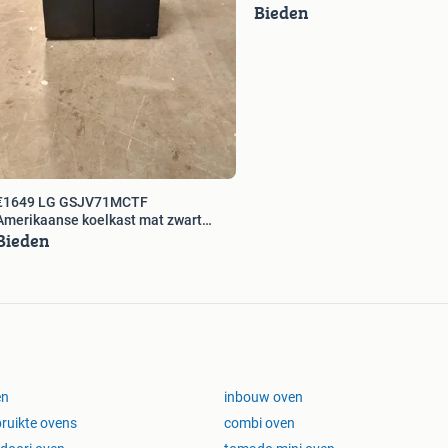
Bieden
€1649 LG GSJV71MCTF
Amerikaanse koelkast mat zwart
Bieden
EWO136
en
inbouw oven
ruikte ovens
combi oven