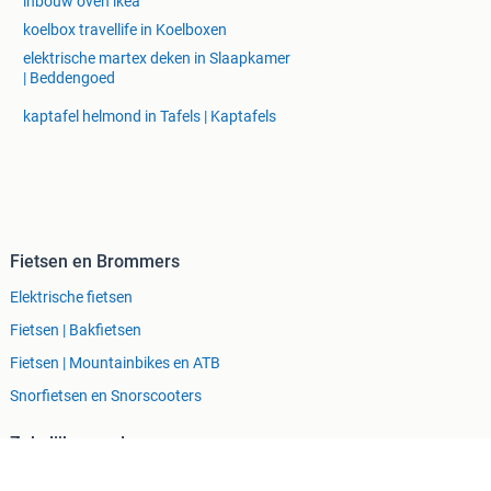
inbouw oven ikea
koelbox travellife in Koelboxen
elektrische martex deken in Slaapkamer
| Beddengoed
kaptafel helmond in Tafels | Kaptafels
Fietsen en Brommers
Elektrische fietsen
Fietsen | Bakfietsen
Fietsen | Mountainbikes en ATB
Snorfietsen en Snorscooters
Zakelijke goederen
Horeca