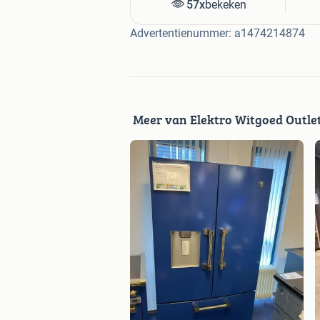
57x
bekeken
Zondag: gesloten.
Advertentienummer: a1474214874
Meer van Elektro Witgoed Outle