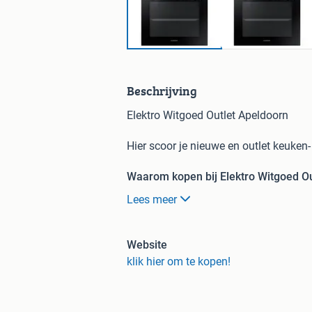
Beschrijving
Elektro Witgoed Outlet Apeldoorn
Hier scoor je nieuwe en outlet keuken
Waarom kopen bij Elektro Witgoed Ou
Lees meer
Bij Elektro Witgoed Outlet heb je de 
en witgoedproducten voor bodemprijz
Website
Binnen 24 uur telefonisch cont
klik hier om te kopen!
We nemen je oude apparaat grat
Altijd garantie.