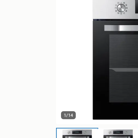
1
/
14