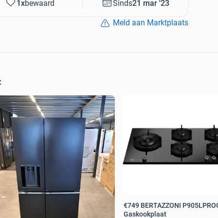
1x
bewaard
Sinds
21 mar '23
Meld aan Marktplaats
t
€749 BERTAZZONI P905LPRO
Gaskookplaat