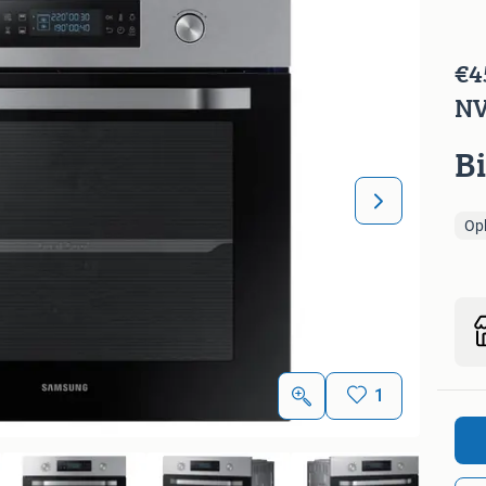
€4
NV
B
Op
1