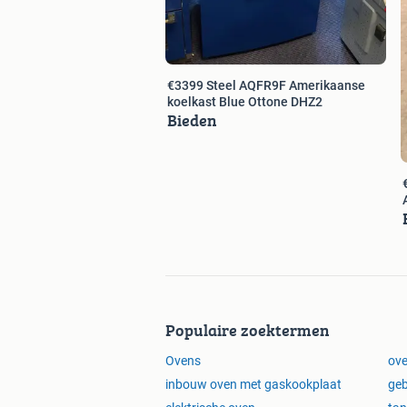
€3399 Steel AQFR9F Amerikaanse
koelkast Blue Ottone DHZ2
Bieden
Populaire zoektermen
Ovens
ov
inbouw oven met gaskookplaat
geb