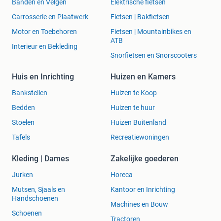
Banden en Velgen
Elektrische fietsen
Carrosserie en Plaatwerk
Fietsen | Bakfietsen
Motor en Toebehoren
Fietsen | Mountainbikes en
ATB
Interieur en Bekleding
Snorfietsen en Snorscooters
Huis en Inrichting
Huizen en Kamers
Bankstellen
Huizen te Koop
Bedden
Huizen te huur
Stoelen
Huizen Buitenland
Tafels
Recreatiewoningen
Kleding | Dames
Zakelijke goederen
Jurken
Horeca
Mutsen, Sjaals en
Kantoor en Inrichting
Handschoenen
Machines en Bouw
Schoenen
Tractoren