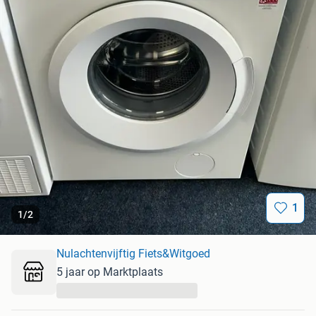
1
1
/
2
Nulachtenvijftig Fiets&Witgoed
5 jaar op Marktplaats
...