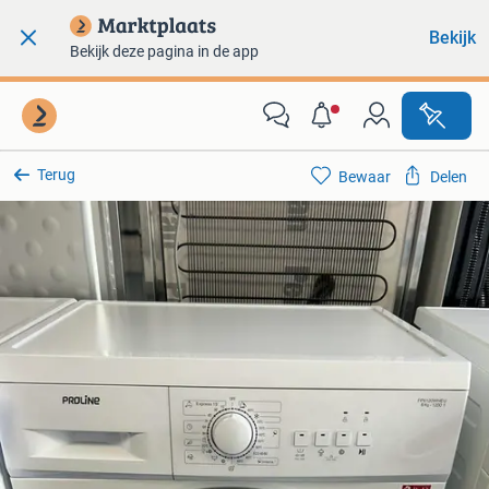
Bekijk
Bekijk deze pagina in de app
Terug
Bewaar
Delen