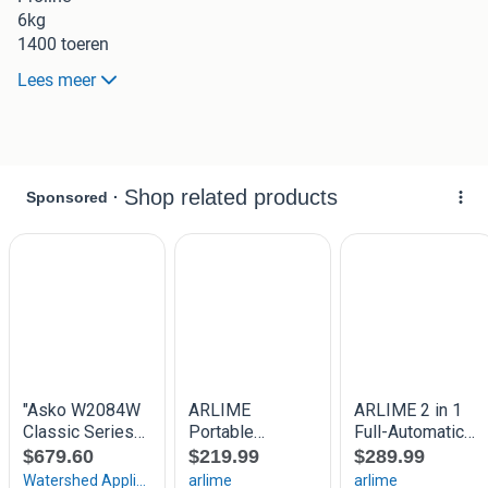
6kg
1400 toeren
Lees meer
Ruime keuze uit diverse programma's
Nu voor 165 euro
We geven 3 maanden garantie op ons witgoed. Tenzij
anders is vermeld.
Garantie is bij ons omruilgarantie met een vergelijkbaar
product.
-----------------------------------------------
Te bezichtigen in onze winkel .
Voor specifieke informatie en garanties kunt u terecht bij
ons in de winkel.
Bezorgen in leeuwarden doen wij gratis.
-----------------------------------------------
INKOOP / VERKOOP