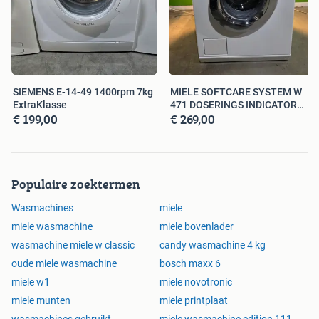
SIEMENS E-14-49 1400rpm 7kg
MIELE SOFTCARE SYSTEM W
ExtraKlasse
471 DOSERINGS INDICATOR
€ 199,00
€ 269,00
1600RPM
Populaire zoektermen
Wasmachines
miele
miele wasmachine
miele bovenlader
wasmachine miele w classic
candy wasmachine 4 kg
oude miele wasmachine
bosch maxx 6
miele w1
miele novotronic
miele munten
miele printplaat