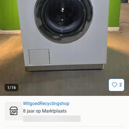
2
1
/
16
WitgoedRecyclingshop
8 jaar op Marktplaats
...