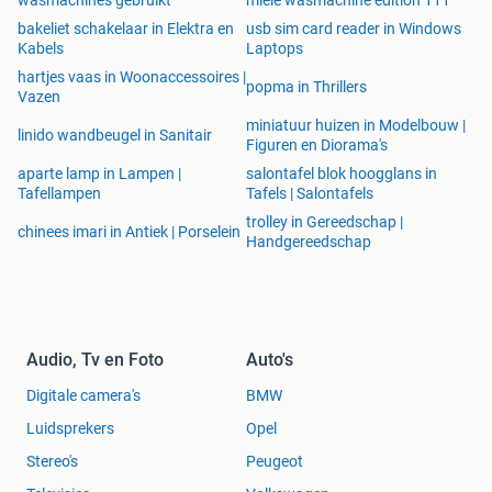
wasmachines gebruikt
miele wasmachine edition 111
bakeliet schakelaar in Elektra en
usb sim card reader in Windows
Kabels
Laptops
hartjes vaas in Woonaccessoires |
popma in Thrillers
Vazen
miniatuur huizen in Modelbouw |
linido wandbeugel in Sanitair
Figuren en Diorama's
aparte lamp in Lampen |
salontafel blok hoogglans in
Tafellampen
Tafels | Salontafels
trolley in Gereedschap |
chinees imari in Antiek | Porselein
Handgereedschap
Audio, Tv en Foto
Auto's
Digitale camera's
BMW
Luidsprekers
Opel
Stereo's
Peugeot