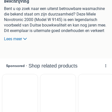
Beschrijving
Bent u op zoek naar een uiterst betrouwbare wasmachine
die bekend staat om zijn duurzaamheid? Deze Miele
Novotronic 2000 (Model W 9145) is een legendarisch
voorbeeld van Duitse bouwkwaliteit en kan nog jaren mee.
Dit exemplaar is uitermate goed onderhouden en verkeert
in een zeldzaam mooie staat. Recentelijk zijn de
Lees meer
koolborstels en schokbrekers vernieuwd en is een
vacuümprobleem opgelost, wat de levensduur verder
verlengt. Dit betreft een 'facelift' model, wat betekent dat
het de beste uitvoering is die in deze serie is geproduceerd.
Een perfecte keuze voor wie een degelijke en langdurige
oplossing zoekt.
- Novotronic System Beladingscapactiteit: 1 tot 6 kg
- Centrifugetoerental instelbaar van 400 tot 1450 toeren per
minuut
- Bediening van vele wasprogramma’s en vrije
temperatuurkeuze