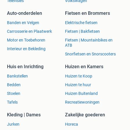
Televisies
Volkswagen
Auto-onderdelen
Fietsen en Brommers
Banden en Velgen
Elektrische fietsen
Carrosserie en Plaatwerk
Fietsen | Bakfietsen
Motor en Toebehoren
Fietsen | Mountainbikes en
ATB
Interieur en Bekleding
Snorfietsen en Snorscooters
Huis en Inrichting
Huizen en Kamers
Bankstellen
Huizen te Koop
Bedden
Huizen te huur
Stoelen
Huizen Buitenland
Tafels
Recreatiewoningen
Kleding | Dames
Zakelijke goederen
Jurken
Horeca