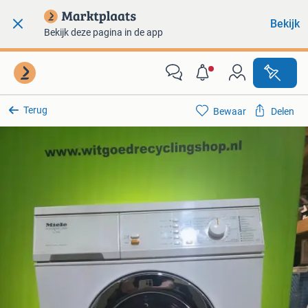
Bekijk
Bekijk deze pagina in de app
Terug
Bewaar
Delen