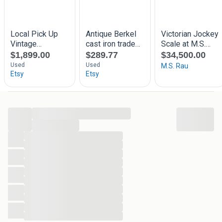
...
...
...
...
...
...
...
...
...
...
...
...