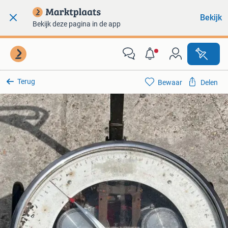
Bekijk
Bekijk deze pagina in de app
Terug
Bewaar
Delen