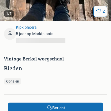
2
1
/
5
Kipkiphoera
5 jaar op Marktplaats
...
Vintage Berkel weegschaal
Bieden
Ophalen
Bericht