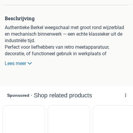
Beschrijving
Authentieke Berkel weegschaal met groot rond wijzerblad
en mechanisch binnenwerk — een echte klassieker uit de
industriële tijd.
Perfect voor liefhebbers van retro meetapparatuur,
decoratie, of functioneel gebruik in werkplaats of
magazijn.
Lees meer
Kenmerken:
Merk: Berkel
Type: mechanische industriële weegschaal
Capaciteit: tot 10 kg
Robuuste metalen constructie met glasplaat
Duidelijke wijzer en schaalverdeling
In gebruikte staat, met patina en karakter
Werkt nog, maar ook ideaal als vintage decorstuk