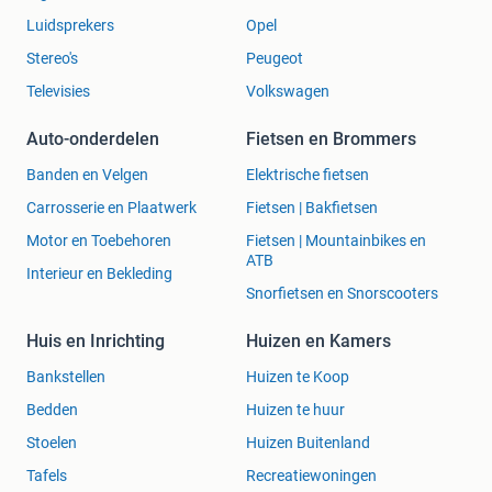
Luidsprekers
Opel
Stereo's
Peugeot
Televisies
Volkswagen
Auto-onderdelen
Fietsen en Brommers
Banden en Velgen
Elektrische fietsen
Carrosserie en Plaatwerk
Fietsen | Bakfietsen
Motor en Toebehoren
Fietsen | Mountainbikes en
ATB
Interieur en Bekleding
Snorfietsen en Snorscooters
Huis en Inrichting
Huizen en Kamers
Bankstellen
Huizen te Koop
Bedden
Huizen te huur
Stoelen
Huizen Buitenland
Tafels
Recreatiewoningen