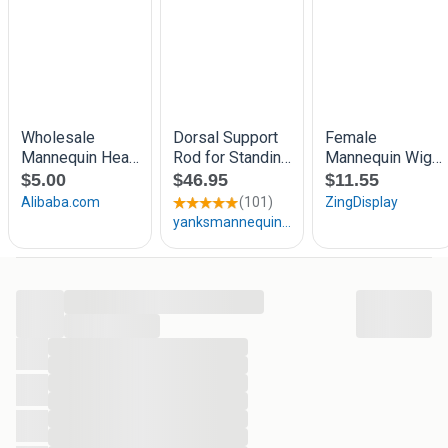
kunt een e-mail sturen naar contact@gruppocorso.nl.
Adresgegevens: Gruppo Corso Merwedeweg 6a 3621 LR
Breukelen Openingstijden: Maandag t/m vrijdag: 10.00 -
17.00 uur U kunt binnen onze openingstijden binnenlopen
zonder afspraak en parkeren recht voor de deur! Hét adres
voor uw etalagepop etalagepoppen paspop paspoppen
etalagefiguur etalagefiguren tot een toonbank balie tbv
kassa! Kom snel een keer langs bij onze showroom!
...
...
...
...
...
...
...
...