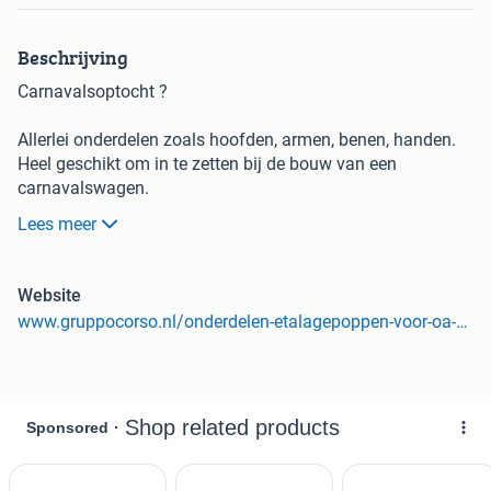
Beschrijving
Carnavalsoptocht ?
Allerlei onderdelen zoals hoofden, armen, benen, handen.
Heel geschikt om in te zetten bij de bouw van een
carnavalswagen.
Lees meer
Voor elke beurs wat wils.
prijzen vanaf 1 euro. \
\
Website
Deze aanbieding wordt mogelijk gemaakt door Gruppo
www.gruppocorso.nl/onderdelen-etalagepoppen-voor-oa-carnaval
Corso. Gruppo Corso is leverancier van A-merk
etalagefiguren etalagepoppen en winkelinventaris
bestaande uit onder andere toonbank toonbanken, kasten,
Italiaanse wandsystemen en kledingrekken ! Producten zijn
gemakkelijk online te bestellen maar ook af te halen in de
Showroom in Breukelen. Heeft u vragen? Neemt u dan
gerust contact op door te bellen naar 0346 76 40 39 of u