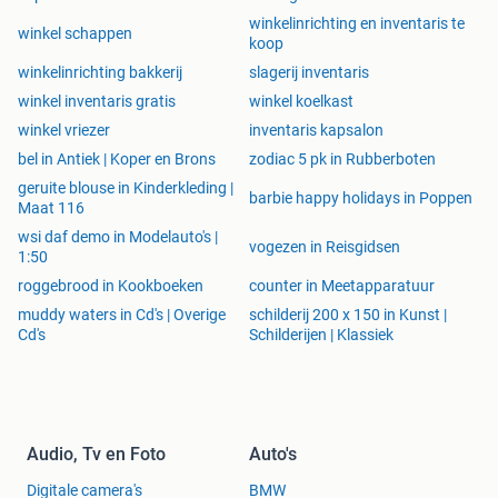
winkelinrichting en inventaris te
winkel schappen
koop
winkelinrichting bakkerij
slagerij inventaris
winkel inventaris gratis
winkel koelkast
winkel vriezer
inventaris kapsalon
bel in Antiek | Koper en Brons
zodiac 5 pk in Rubberboten
geruite blouse in Kinderkleding |
barbie happy holidays in Poppen
Maat 116
wsi daf demo in Modelauto's |
vogezen in Reisgidsen
1:50
roggebrood in Kookboeken
counter in Meetapparatuur
muddy waters in Cd's | Overige
schilderij 200 x 150 in Kunst |
Cd's
Schilderijen | Klassiek
Audio, Tv en Foto
Auto's
Digitale camera's
BMW