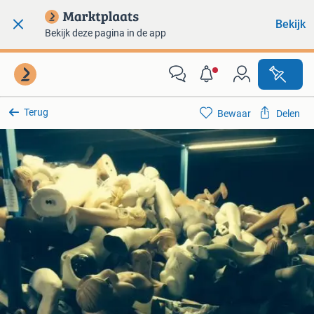
Bekijk
Bekijk deze pagina in de app
Terug
Bewaar
Delen