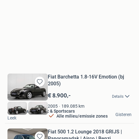
Fiat Barchetta 1.8-16V Emotion (bj
2005)
Bewaren
in
€ 8.900,-
Details
Mijn
Favorieten
189.085
km
2005
Hofman Leek Classic & Sportscars
Gisteren
Alle milieu/emissie zones
Leek
Fiat 500 1.2 Lounge 2018 GRIJS |
Panoramadak | Airco | Benzi