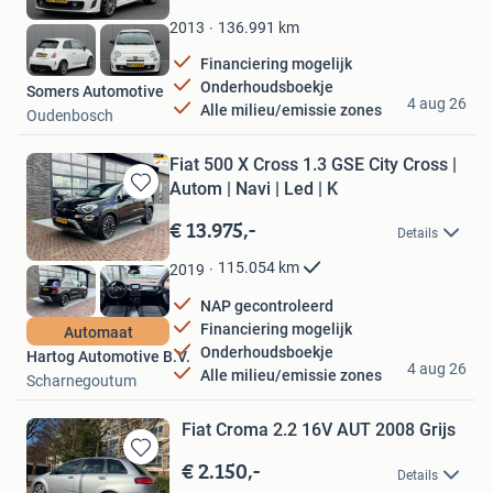
Mijn
Favorieten
136.991
km
2013
Financiering mogelijk
Onderhoudsboekje
Somers Automotive
4 aug 26
Alle milieu/emissie zones
Oudenbosch
Fiat 500 X Cross 1.3 GSE City Cross |
Autom | Navi | Led | K
Bewaren
in
€ 13.975,-
Details
Mijn
Favorieten
115.054
km
2019
NAP gecontroleerd
Financiering mogelijk
Automaat
Onderhoudsboekje
Hartog Automotive B.V.
4 aug 26
Alle milieu/emissie zones
Scharnegoutum
Fiat Croma 2.2 16V AUT 2008 Grijs
€ 2.150,-
Bewaren
Details
in