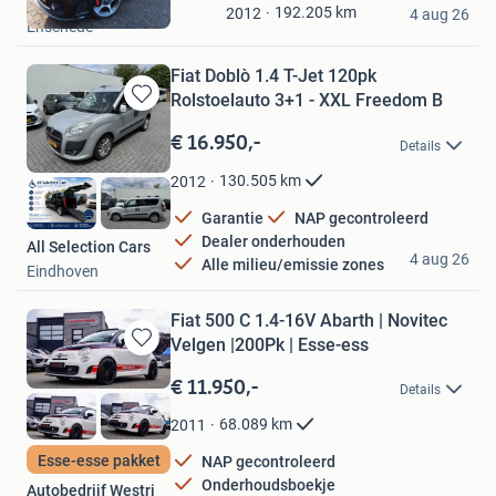
Auto Rutgers
Mijn
192.205
km
2012
4 aug 26
Enschede
Favorieten
Fiat Doblò 1.4 T-Jet 120pk
Rolstoelauto 3+1 - XXL Freedom B
Bewaren
in
€ 16.950,-
Details
Mijn
Favorieten
130.505
km
2012
Garantie
NAP gecontroleerd
Dealer onderhouden
All Selection Cars
4 aug 26
Alle milieu/emissie zones
Eindhoven
Fiat 500 C 1.4-16V Abarth | Novitec
Velgen |200Pk | Esse-ess
Bewaren
in
€ 11.950,-
Details
Mijn
Favorieten
68.089
km
2011
Esse-esse pakket
NAP gecontroleerd
Onderhoudsboekje
Autobedrijf Westri