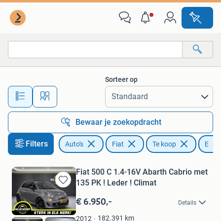
Fiat
Sorteer op
Alle afstanden…
Bewaar je zoekopdracht
Filters
Auto's
Fiat
Te koop
E
Fiat 500 C 1.4-16V Abarth Cabrio met
135 PK ! Leder ! Climat
Bewaren
in
€ 6.950,-
Details
Mijn
Favorieten
182.391
km
2012