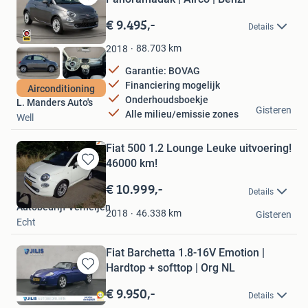
Bewaren
in
€ 9.495,-
Details
Mijn
Favorieten
88.703
km
2018
Garantie: BOVAG
Financiering mogelijk
Airconditioning
Onderhoudsboekje
L. Manders Auto's
Gisteren
Alle milieu/emissie zones
Well
Fiat 500 1.2 Lounge Leuke uitvoering!
46000 km!
Bewaren
in
€ 10.999,-
Details
Mijn
Autobedrijf Verheijen
Favorieten
46.338
km
2018
Gisteren
Echt
Fiat Barchetta 1.8-16V Emotion |
Hardtop + softtop | Org NL
Bewaren
in
€ 9.950,-
Details
Mijn