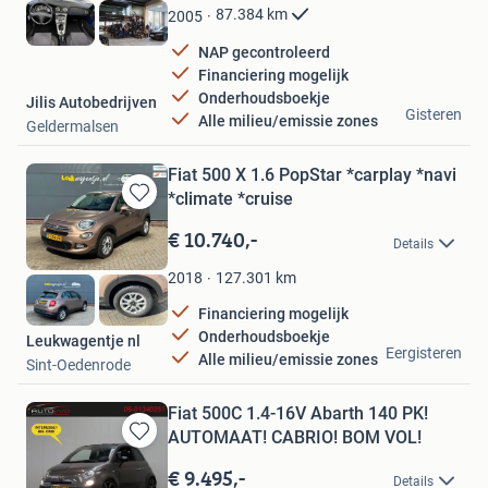
Favorieten
87.384
km
2005
NAP gecontroleerd
Financiering mogelijk
Onderhoudsboekje
Jilis Autobedrijven
Gisteren
Alle milieu/emissie zones
Geldermalsen
Fiat 500 X 1.6 PopStar *carplay *navi
*climate *cruise
Bewaren
in
€ 10.740,-
Details
Mijn
Favorieten
127.301
km
2018
Financiering mogelijk
Onderhoudsboekje
Leukwagentje nl
Eergisteren
Alle milieu/emissie zones
Sint-Oedenrode
Fiat 500C 1.4-16V Abarth 140 PK!
AUTOMAAT! CABRIO! BOM VOL!
Bewaren
in
€ 9.495,-
Details