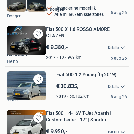
Financiering mogelijk
Fens Occasion Center Dongen
5 aug 26
Alle milieu/emissie zones
Dongen
Fiat 500 X 1.6 ROSSO AMORE
GLAZEN
Bewaren
SCHUIFDAK+NAVI+PDC+CRUISE
in
€ 9.380,-
Details
Mijn
Blom Auto
Favorieten
137.969
km
2017
5 aug 26
Heino
Fiat 500 1.2 Young (bj 2019)
€ 10.835,-
Bewaren
Details
in
SPOTiCAR
Mijn
56.102
km
2019
5 aug 26
Venlo
Favorieten
Fiat 500 1.4-16V T-Jet Abarth |
Custom Leder | 17" | Sportui
Bewaren
in
€ 9.950,-
Details