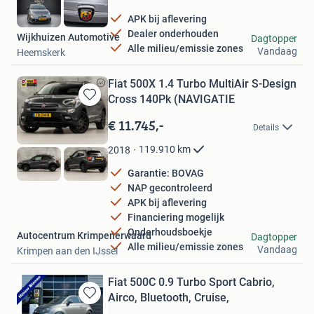
APK bij aflevering
Dealer onderhouden
Wijkhuizen Automotive
Dagtopper
Alle milieu/emissie zones
Vandaag
Heemskerk
Fiat 500X 1.4 Turbo MultiAir S-Design
Cross 140Pk (NAVIGATIE
Bewaren
in
€ 11.745,-
Details
Mijn
Favorieten
119.910
km
2018
Garantie: BOVAG
NAP gecontroleerd
APK bij aflevering
Financiering mogelijk
Onderhoudsboekje
Autocentrum Krimpenerwaard
Dagtopper
Alle milieu/emissie zones
Vandaag
Krimpen aan den IJssel
Fiat 500C 0.9 Turbo Sport Cabrio,
Airco, Bluetooth, Cruise,
Bewaren