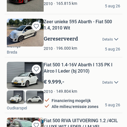
De Meeuw Auto’s
165.815
km
2010
5 aug 26
Julianadorp
Zeer unieke 595 Abarth - Fiat 500
1.4, 2010 Wit
Bewaren
in
Gereserveerd
Details
Mijn
Mathijs
Favorieten
196.000
km
2010
5 aug 26
Breda
Fiat 500 1.4-16V Abarth I 135 PK I
Airco I Leder (bj 2010)
Bewaren
in
€ 9.999,-
Details
Mijn
Favorieten
149.804
km
2010
Financiering mogelijk
Edward Smit Auto's
5 aug 26
Alle milieu/emissie zones
Oudkarspel
Fiat 500 RIVA UITVOERING 1.2 /4CIL
/ LUXE WIT LEDER / LM VEL