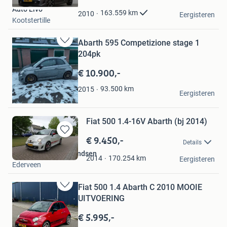
Mijn
Auto Livo
Favorieten
163.559
km
2010
Eergisteren
Kootstertille
Abarth 595 Competizione stage 1
Bewaren
204pk
in
Mijn
€ 10.900,-
Favorieten
Marc
93.500
km
2015
Eergisteren
Haarlem
Fiat 500 1.4-16V Abarth (bj 2014)
€ 9.450,-
Bewaren
Details
in
Autobedrijf Gert Brandsen
Mijn
170.254
km
2014
Eergisteren
Ederveen
Favorieten
Fiat 500 1.4 Abarth C 2010 MOOIE
Bewaren
UITVOERING
in
Mijn
€ 5.995,-
Favorieten