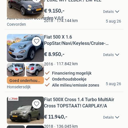
Bewaren
in
€ 9.150,-
Details
Mijn
Auto Litmaath Coevorden V.O.F.
Favorieten
174.144
km
2018
5 aug 26
Coevorden
Fiat 500 X 1.6
PopStar/Navi/Keyless/Cruise-
Bewaren
c/Climate-c/Pdc/B
in
€ 8.950,-
Details
Mijn
Favorieten
117.842
km
2016
Financiering mogelijk
Onderhoudsboekje
Westland Occasion
Goed onderhouden
5 aug 26
Alle milieu/emissie zones
Honselersdijk
Fiat 500X Cross 1.4 Turbo MultiAir
Cross TOPSTAAT! CARPLAY/A
Bewaren
in
€ 11.940,-
Details
Mijn
Favorieten
136.045
km
2018