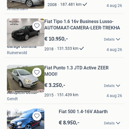
David
Mijn
187.481
km
2008
4 aug 26
Amsterdam
Favorieten
Fiat Tipo 1.6 16v Business Lusso-
AUTOMAAT-CAMERA-LEER-TREKHA
Bewaren
in
€ 10.950,-
Details
Mijn
Garage Dolfsma
Favorieten
131.533
km
2018
4 aug 26
Ruinerwold
Fiat Punto 1.3 JTD Active ZEER
MOOI!
Bewaren
in
€ 3.250,-
Details
Mijn
Autoplein Gendt
Favorieten
151.439
km
2015
4 aug 26
Gendt
Fiat 500 1.4-16V Abarth
€ 8.950,-
Bewaren
Details
in