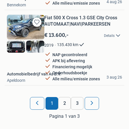
4 aug 26
Alle milieu/emissie zones
Bennekom
Fiat 500 X Cross 1.3 GSE City Cross
AUTOMAAT|NAVI|PARKEERSEN
Bewaren
in
€ 13.600,-
Details
Mijn
Favorieten
135.430
km
2019
NAP gecontroleerd
APK bij aflevering
Financiering mogelijk
Onderhoudsboekje
Automobielbedrijf van As B.V.
3 aug 26
Alle milieu/emissie zones
Apeldoorn
1
2
3
Pagina 1 van 3