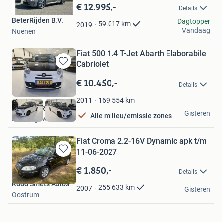
in
€ 12.995,-
Details
Mijn
BeterRijden B.V.
Favorieten
Dagtopper
59.017
km
2019
Vandaag
Nuenen
Fiat 500 1.4 T-Jet Abarth Elaborabile
Cabriolet
Bewaren
in
€ 10.450,-
Details
Mijn
Favorieten
169.554
km
2011
AUTOMARKT BV
Gisteren
Alle milieu/emissie zones
Heerhugowaard
Fiat Croma 2.2-16V Dynamic apk t/m
11-06-2027
Bewaren
in
€ 1.850,-
Details
Mijn
Ruud Smets Auto's
Favorieten
255.633
km
2007
Gisteren
Oostrum