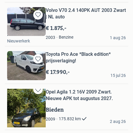
Volvo V70 2.4 140PK AUT 2003 Zwart
| NL auto
Bewaren
in
€ 1.875,-
Mijn
Robin
Favorieten
Benzine
2003
1 aug 26
Nieuwerkerk
Toyota Pro Ace *Black edition*
prijsverlaging!
Bewaren
in
€ 17.990,-
marieke
Mijn
15 jul 26
Elim
Favorieten
Opel Agila 1.2 16V 2009 Zwart.
Bewaren
Nieuwe APK tot augustus 2027.
in
Mijn
Bieden
Favorieten
Sanne
175.832
km
2009
2 aug 26
Elst