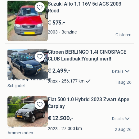
Suzuki Alto 1.1 16V 5d AGS 2003
Rood
Bewaren
in
€ 575,-
Mijn
Favorieten
Marco
Benzine
2003
Gisteren
Almere
Citroen BERLINGO 1.4I CINQSPACE
CLUB Laadbak!!Youngtimer!!
Bewaren
in
€ 2.499,-
Details
Mijn
Autobedrijf van der Aa
Favorieten
256.177
km
2003
1 aug 26
Schijndel
Fiat 500 1.0 Hybrid 2023 Zwart Appel
Carplay
Bewaren
in
€ 12.500,-
Details
Mijn
HM
Favorieten
27.000
km
2023
2 aug 26
Ammerzoden