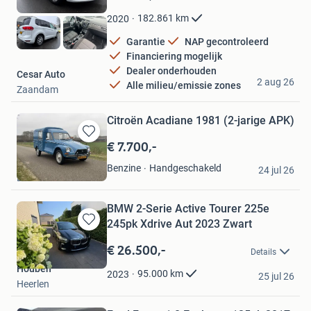
Mijn
Favorieten
182.861
km
2020
Garantie
NAP gecontroleerd
Financiering mogelijk
Dealer onderhouden
Cesar Auto
2 aug 26
Alle milieu/emissie zones
Zaandam
Citroën Acadiane 1981 (2-jarige APK)
€ 7.700,-
Bewaren
in
EW
Handgeschakeld
Benzine
Mijn
24 jul 26
Lettele
Favorieten
BMW 2-Serie Active Tourer 225e
245pk Xdrive Aut 2023 Zwart
Bewaren
in
€ 26.500,-
Details
Mijn
Houben
Favorieten
95.000
km
2023
25 jul 26
Heerlen