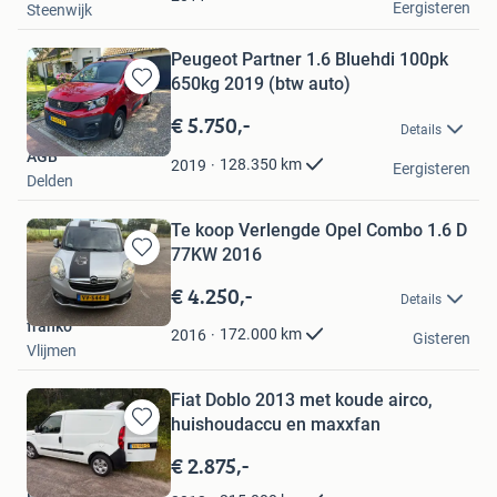
Eergisteren
Steenwijk
Peugeot Partner 1.6 Bluehdi 100pk
650kg 2019 (btw auto)
Bewaren
in
€ 5.750,-
Details
Mijn
AGB
Favorieten
128.350
km
2019
Eergisteren
Delden
Te koop Verlengde Opel Combo 1.6 D
77KW 2016
Bewaren
in
€ 4.250,-
Details
Mijn
franko
Favorieten
172.000
km
2016
Gisteren
Vlijmen
Fiat Doblo 2013 met koude airco,
huishoudaccu en maxxfan
Bewaren
in
€ 2.875,-
Mijn
Debby