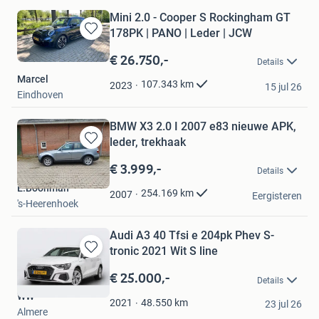
Mini 2.0 - Cooper S Rockingham GT
178PK | PANO | Leder | JCW
Bewaren
in
€ 26.750,-
Details
Mijn
Marcel
Favorieten
107.343
km
2023
15 jul 26
Eindhoven
BMW X3 2.0 I 2007 e83 nieuwe APK,
leder, trekhaak
Bewaren
in
€ 3.999,-
Details
Mijn
E.Boonman
Favorieten
254.169
km
2007
Eergisteren
's-Heerenhoek
Audi A3 40 Tfsi e 204pk Phev S-
tronic 2021 Wit S line
Bewaren
in
€ 25.000,-
Details
Mijn
WW
Favorieten
48.550
km
2021
23 jul 26
Almere