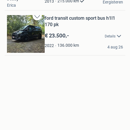
Favorieten
215.000
km
2013
Eergisteren
Erica
ford transit custom sport bus h1l1
Bewaren
170 pk
in
Mijn
€ 23.500,-
Details
Favorieten
Peter
136.000
km
2022
4 aug 26
Biervliet