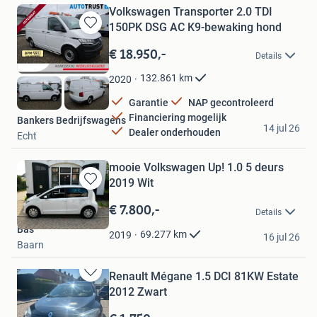
Volkswagen Transporter 2.0 TDI
150PK DSG AC K9-bewaking hond
Bewaren
in
€ 18.950,-
Details
Mijn
Favorieten
132.861
km
2020
Garantie
NAP gecontroleerd
Financiering mogelijk
Bankers Bedrijfswagens
14 jul 26
Dealer onderhouden
Echt
mooie Volkswagen Up! 1.0 5 deurs
2019 Wit
Bewaren
in
€ 7.800,-
Details
Mijn
Bas
Favorieten
69.277
km
2019
16 jul 26
Baarn
Renault Mégane 1.5 DCI 81KW Estate
Bewaren
2012 Zwart
in
Mijn