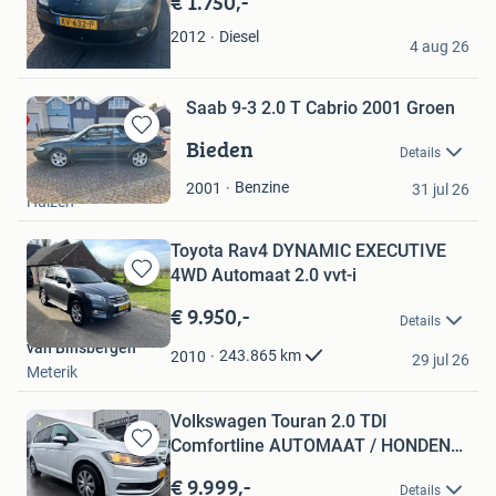
€ 1.750,-
Favorieten
N.C.
Diesel
2012
4 aug 26
Etten-Leur
Saab 9-3 2.0 T Cabrio 2001 Groen
Bieden
Bewaren
Details
in
Alain Wijnschenk
Mijn
Benzine
2001
31 jul 26
Huizen
Favorieten
Toyota Rav4 DYNAMIC EXECUTIVE
4WD Automaat 2.0 vvt-i
Bewaren
in
€ 9.950,-
Details
Mijn
van Binsbergen
Favorieten
243.865
km
2010
29 jul 26
Meterik
Volkswagen Touran 2.0 TDI
Comfortline AUTOMAAT / HONDEN
Bewaren
WAGE
in
€ 9.999,-
Details