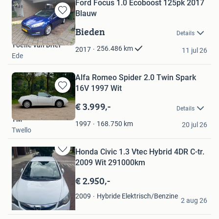
Ford Focus 1.0 Ecoboost 125pk 2017
Blauw
Bewaren
in
Bieden
Details
Mijn
Yoëlle van Driel
Favorieten
256.486
km
2017
11 jul 26
Ede
Alfa Romeo Spider 2.0 Twin Spark
16V 1997 Wit
Bewaren
in
€ 3.999,-
Details
Mijn
TM
Favorieten
168.750
km
1997
20 jul 26
Twello
Honda Civic 1.3 Vtec Hybrid 4DR C-tr.
Bewaren
2009 Wit 291000km
in
Mijn
€ 2.950,-
Favorieten
Alen Kisjmirjan
Hybride Elektrisch/Benzine
2009
2 aug 26
Velsen-Noord