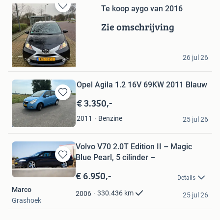
Te koop aygo van 2016
Bewaren
in
Zie omschrijving
Mijn
Favorieten
rene
26 jul 26
Puttershoek
Opel Agila 1.2 16V 69KW 2011 Blauw
€ 3.350,-
Bewaren
in
Wim Huisman
Benzine
2011
Mijn
25 jul 26
Lienden
Favorieten
Volvo V70 2.0T Edition II – Magic
Blue Pearl, 5 cilinder –
Bewaren
in
€ 6.950,-
Details
Mijn
Marco
Favorieten
330.436
km
2006
25 jul 26
Grashoek