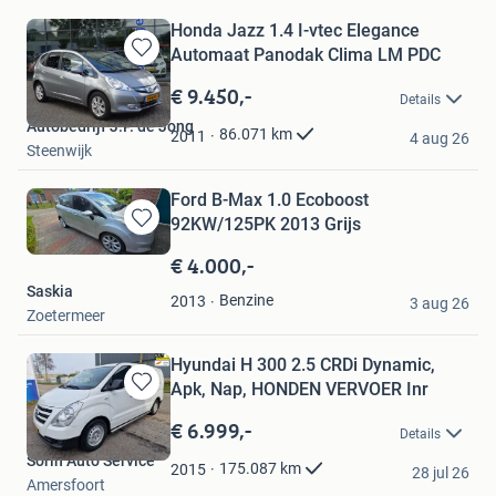
Honda Jazz 1.4 I-vtec Elegance
Automaat Panodak Clima LM PDC
Bewaren
in
€ 9.450,-
Details
Mijn
Autobedrijf J.P. de Jong
Favorieten
86.071
km
2011
4 aug 26
Steenwijk
Ford B-Max 1.0 Ecoboost
92KW/125PK 2013 Grijs
Bewaren
in
€ 4.000,-
Mijn
Saskia
Favorieten
Benzine
2013
3 aug 26
Zoetermeer
Hyundai H 300 2.5 CRDi Dynamic,
Apk, Nap, HONDEN VERVOER Inr
Bewaren
in
€ 6.999,-
Details
Mijn
Sorin Auto Service
Favorieten
175.087
km
2015
28 jul 26
Amersfoort