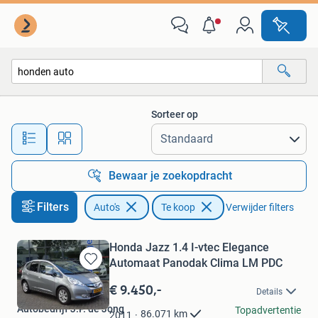
Auto's
Sorteer op
Alle afstanden…
Bewaar je zoekopdracht
Filters
Auto's
Te koop
Verwijder filters
Honda Jazz 1.4 I-vtec Elegance
Automaat Panodak Clima LM PDC
Bewaren
in
€ 9.450,-
Details
Mijn
Autobedrijf J.P. de Jong
Favorieten
Topadvertentie
86.071
km
2011