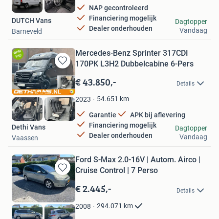
NAP gecontroleerd
Financiering mogelijk
DUTCH Vans
Dagtopper
Dealer onderhouden
Vandaag
Barneveld
Mercedes-Benz Sprinter 317CDI
170PK L3H2 Dubbelcabine 6-Pers
Bewaren
in
€ 43.850,-
Details
Mijn
Favorieten
54.651
km
2023
Garantie
APK bij aflevering
Financiering mogelijk
Dethi Vans
Dagtopper
Dealer onderhouden
Vandaag
Vaassen
Ford S-Max 2.0-16V | Autom. Airco |
Cruise Control | 7 Perso
Bewaren
in
€ 2.445,-
Details
Mijn
Favorieten
294.071
km
2008