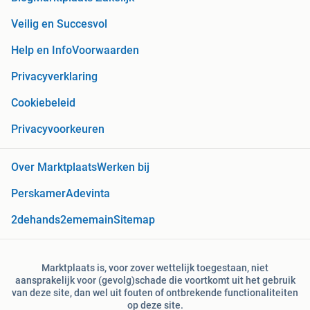
Veilig en Succesvol
Help en Info
Voorwaarden
Privacyverklaring
Cookiebeleid
Privacyvoorkeuren
Over Marktplaats
Werken bij
Perskamer
Adevinta
2dehands
2ememain
Sitemap
Marktplaats is, voor zover wettelijk toegestaan, niet
aansprakelijk voor (gevolg)schade die voortkomt uit het gebruik
van deze site, dan wel uit fouten of ontbrekende functionaliteiten
op deze site.