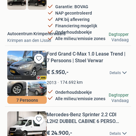
Garantie: BOVAG
NAP gecontroleerd
APK bij aflevering
Financiering mogelijk
Onderhoudsboekje
Autocentrum Krimpenerwaard
Dagtopper
Alle milieu/emissie zones
Vandaag
Krimpen aan den IJssel
Ford Grand C-Max 1.0 Lease Trend |
7 Persoons | Stoel Verwar
Bewaren
in
€ 5.950,-
Details
Mijn
Favorieten
174.692
km
2013
Onderhoudsboekje
Auto Q burg
Dagtopper
Alle milieu/emissie zones
7 Persoons
Vandaag
Drachten
Mercedes-Benz Sprinter 2.2 CDI
L2H2 DUBBEL CABINE 6 PERSO...
Bewaren
in
€ 24.900,-
Details
Mijn