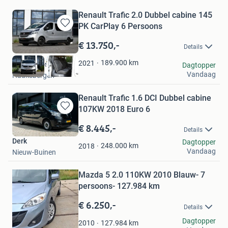
Renault Trafic 2.0 Dubbel cabine 145
PK CarPlay 6 Persoons
Bewaren
in
€ 13.750,-
Details
Mijn
Favorieten
189.900
km
2021
Start Autoservice
Dagtopper
Vandaag
Haaksbergen
Renault Trafic 1.6 DCI Dubbel cabine
107KW 2018 Euro 6
Bewaren
in
€ 8.445,-
Details
Mijn
Derk
Dagtopper
Favorieten
248.000
km
2018
Vandaag
Nieuw-Buinen
Bewaren
in
Mijn
Mazda 5 2.0 110KW 2010 Blauw- 7
Favorieten
persoons- 127.984 km
€ 6.250,-
Details
jm
Dagtopper
127.984
km
2010