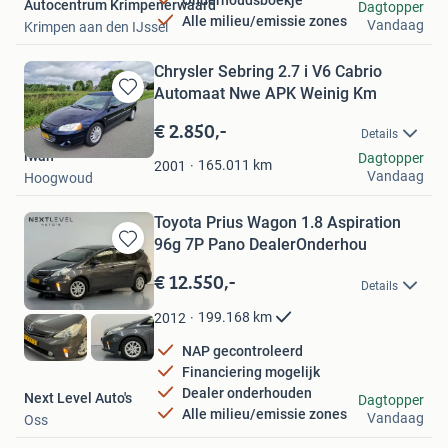
Onderhoudsboekje
Autocentrum Krimpenerwaard
Dagtopper
Alle milieu/emissie zones
Vandaag
Krimpen aan den IJssel
Chrysler Sebring 2.7 i V6 Cabrio
Automaat Nwe APK Weinig Km
Bewaren
in
€ 2.850,-
Details
Mijn
iwan
Dagtopper
Favorieten
165.011
km
2001
Vandaag
Hoogwoud
Toyota Prius Wagon 1.8 Aspiration
96g 7P Pano DealerOnderhou
Bewaren
in
€ 12.550,-
Details
Mijn
Favorieten
199.168
km
2012
NAP gecontroleerd
Financiering mogelijk
Dealer onderhouden
Next Level Auto's
Dagtopper
Alle milieu/emissie zones
Vandaag
Oss