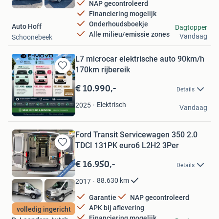
NAP gecontroleerd
Financiering mogelijk
Onderhoudsboekje
Auto Hoff
Dagtopper
Alle milieu/emissie zones
Vandaag
Schoonebeek
L7 microcar elektrische auto 90km/h
170km rijbereik
Bewaren
in
€ 10.990,-
Details
Mijn
Favorieten
E-MOVO
Elektrisch
2025
Vandaag
Oudewater
Ford Transit Servicewagen 350 2.0
TDCI 131PK euro6 L2H2 3Per
Bewaren
in
€ 16.950,-
Details
Mijn
Favorieten
88.630
km
2017
Garantie
NAP gecontroleerd
APK bij aflevering
volledig ingericht
Financiering mogelijk