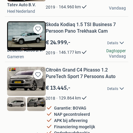
Tatev Auto B.V.
Favorieten
164.960
km
2019
Vandaag
Heel Nederland
Skoda Kodiaq 1.5 TSI Business 7
Persoon Pano Trekhaak Cam
Bewaren
in
€ 24.999,-
Details
Mijn
Beukhof Auto's B.V.
Favorieten
Dagtopper
146.177
km
2019
Vandaag
Gameren
Citroën Grand C4 Picasso 1.2
PureTech Sport 7 Persoons Auto
Bewaren
in
€ 13.445,-
Details
Mijn
Favorieten
129.864
km
2018
Garantie: BOVAG
NAP gecontroleerd
APK bij aflevering
Financiering mogelijk