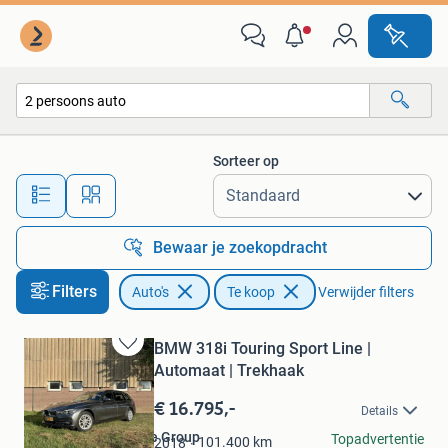
Auto's
Sorteer op
Alle afstanden…
Bewaar je zoekopdracht
Filters
Auto's
Te koop
Verwijder filters
BMW 318i Touring Sport Line |
Bewaren
Automaat | Trekhaak
in
Mijn
€ 16.795,-
Details
Favorieten
De Boom Automotive Group
Topadvertentie
101.400
km
2018