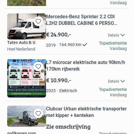
Vandaag
Alblasserdam
Mercedes-Benz Sprinter 2.2 CDI
L2H2 DUBBEL CABINE 6 PERSO...
Bewaren
in
€ 24.900,-
Details
Mijn
Tatev Auto B.V.
Favorieten
Topadvertentie
164.960
km
2019
Vandaag
Heel Nederland
L7 microcar elektrische auto 90km/h
170km rijbereik
Bewaren
in
€ 10.990,-
Details
Mijn
Favorieten
E-MOVO
Topadvertentie
Elektrisch
2025
Vandaag
Oudewater
Clubcar Urban elektrische transporter
met kipper + kenteken
Bewaren
in
Zie omschrijving
Mijn
golfkarren com
Topadvertentie