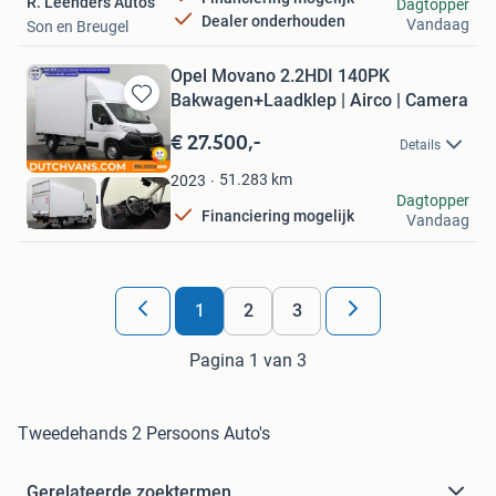
R. Leenders Auto's
Dagtopper
Dealer onderhouden
Vandaag
Son en Breugel
Opel Movano 2.2HDI 140PK
Bakwagen+Laadklep | Airco | Camera
Bewaren
in
€ 27.500,-
Details
Mijn
Favorieten
51.283
km
2023
DUTCH Vans
Dagtopper
Financiering mogelijk
Vandaag
Barneveld
1
2
3
Pagina 1 van 3
Tweedehands 2 Persoons Auto's
Gerelateerde zoektermen