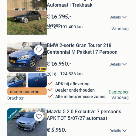
Bewaren
Automaat | Trekhaak
in
Mijn
€ 16.795,-
Details
Favorieten
De Boom Automotive Group
101.400
km
2018
Vandaag
Alblasserdam
BMW 2-serie Gran Tourer 218i
Centennial M Pakket | 7 Persoon
Bewaren
in
€ 16.950,-
Details
Mijn
Favorieten
124.836
km
2016
APK bij aflevering
Dealer onderhouden
Auto Q burg
dealer onderhouden
Dagtopper
Alle milieu/emissie zones
Vandaag
Drachten
Mazda 5 2.0 Executive 7 persoons
APK TOT 5/07/27 automaat
Bewaren
in
€ 5.950,-
Details
Mijn