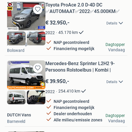
Toyota ProAce 2.0 D-4D DC
✅AUTOMAAT✅2022✅45.000KM✅
Bewaren
in
€ 32.950,-
Details
Mijn
Favorieten
45.170
km
2022
NAP gecontroleerd
Autobedrijf RvdW
Dagtopper
Financiering mogelijk
Vandaag
Bolsward
Mercedes-Benz Sprinter L2H2 9-
Persoons Rolstoelbus | Kombi |
Bewaren
in
€ 39.950,-
Details
Mijn
Favorieten
254.410
km
2022
NAP gecontroleerd
Financiering mogelijk
Dealer onderhouden
DUTCH Vans
Dagtopper
Alle milieu/emissie zones
Vandaag
Barneveld