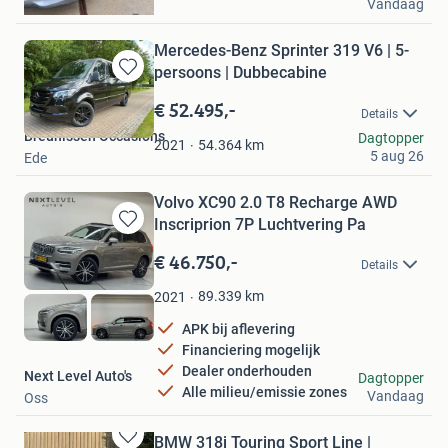
Vandaag
Almelo
Mercedes-Benz Sprinter 319 V6 | 5-
persoons | Dubbecabine
Bewaren
in
€ 52.495,-
Details
Mijn
Breunissen Occasions
Dagtopper
Favorieten
54.364
km
2021
5 aug 26
Ede
Volvo XC90 2.0 T8 Recharge AWD
Inscriprion 7P Luchtvering Pa
Bewaren
in
€ 46.750,-
Details
Mijn
Favorieten
89.339
km
2021
APK bij aflevering
Financiering mogelijk
Dealer onderhouden
Next Level Auto's
Dagtopper
Alle milieu/emissie zones
Vandaag
Oss
BMW 318i Touring Sport Line |