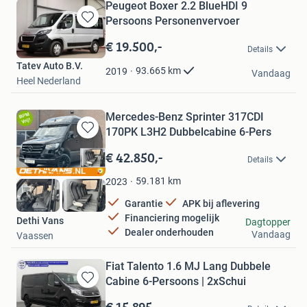
Peugeot Boxer 2.2 BlueHDI 9
Persoons Personenvervoer
Bewaren
in
€ 19.500,-
Details
Mijn
Tatev Auto B.V.
Favorieten
93.665
km
2019
Vandaag
Heel Nederland
Mercedes-Benz Sprinter 317CDI
170PK L3H2 Dubbelcabine 6-Pers
Bewaren
in
€ 42.850,-
Details
Mijn
Favorieten
59.181
km
2023
Garantie
APK bij aflevering
Financiering mogelijk
Dethi Vans
Dagtopper
Dealer onderhouden
Vandaag
Vaassen
Fiat Talento 1.6 MJ Lang Dubbele
Cabine 6-Persoons | 2xSchui
Bewaren
in
€ 15.895,-