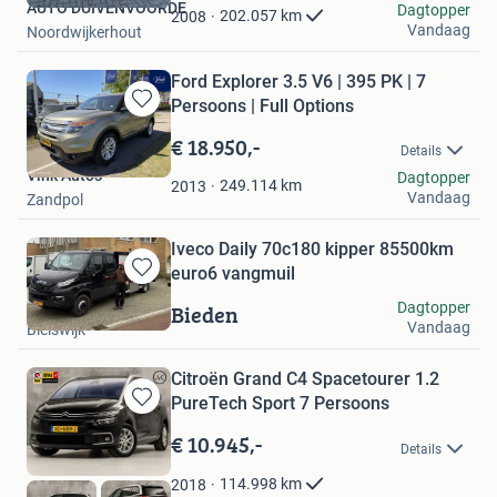
AUTO DUIVENVOORDE
Favorieten
Dagtopper
202.057
km
2008
Vandaag
Noordwijkerhout
Ford Explorer 3.5 V6 | 395 PK | 7
Persoons | Full Options
Bewaren
in
€ 18.950,-
Details
Mijn
Vink Auto's
Dagtopper
Favorieten
249.114
km
2013
Vandaag
Zandpol
Iveco Daily 70c180 kipper 85500km
euro6 vangmuil
Bewaren
Maik
in
Bieden
Dagtopper
Mijn
Vandaag
Bleiswijk
Favorieten
Citroën Grand C4 Spacetourer 1.2
PureTech Sport 7 Persoons
Bewaren
in
€ 10.945,-
Details
Mijn
Favorieten
114.998
km
2018