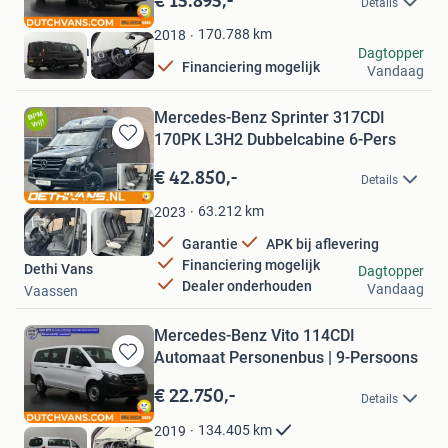
Details
Mijn
Favorieten
170.788
km
2018
DUTCH Vans
Dagtopper
Financiering mogelijk
Vandaag
Barneveld
Mercedes-Benz Sprinter 317CDI
170PK L3H2 Dubbelcabine 6-Pers
Bewaren
in
€ 42.850,-
Details
Mijn
Favorieten
63.212
km
2023
Garantie
APK bij aflevering
Financiering mogelijk
Dethi Vans
Dagtopper
Dealer onderhouden
Vandaag
Vaassen
Mercedes-Benz Vito 114CDI
Automaat Personenbus | 9-Persoons
Bewaren
in
€ 22.750,-
Details
Mijn
Favorieten
134.405
km
2019