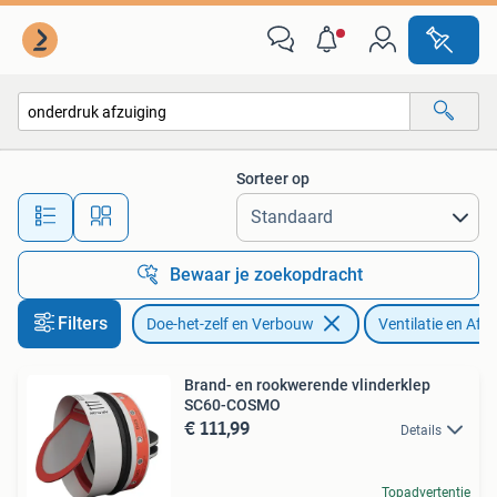
Ventilatie en Afzuiging
Sorteer op
Alle afstanden…
Bewaar je zoekopdracht
Filters
Doe-het-zelf en Verbouw
Ventilatie en Afz
Brand- en rookwerende vlinderklep
SC60-COSMO
€ 111,99
Details
Topadvertentie