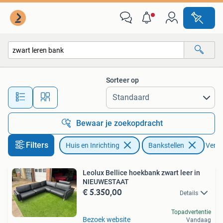
Banken | Bankstellen
Sorteer op
Alle afstanden…
Bewaar je zoekopdracht
Filters
Huis en Inrichting
Bankstellen
Verwij
Leolux Bellice hoekbank zwart leer in
NIEUWESTAAT
€ 5.350,00
Details
Topadvertentie
Bezoek website
Vandaag