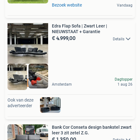
Bezoek website
Vandaag
Edra Flap Sofa | Zwart Leer |
NIEUWSTAAT + Garantie
€ 4.999,00
Details
Dagtopper
GRATIS levering
Amsterdam
1 aug 26
Ook van deze
adverteerder
Bank Cor Conseta design bankstel zwart
leer 3 zit zetel Z.G.
€ 1.350,00
Details