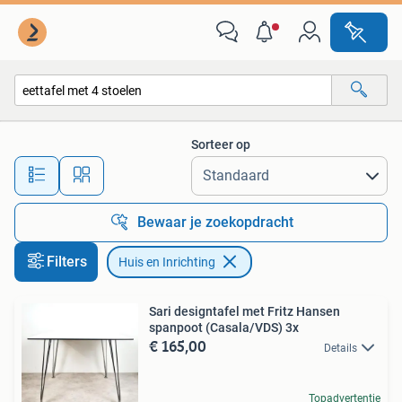
Huis en Inrichting
Sorteer op
Alle afstanden…
Bewaar je zoekopdracht
Filters
Huis en Inrichting
Sari designtafel met Fritz Hansen
spanpoot (Casala/VDS) 3x
€ 165,00
Details
Topadvertentie