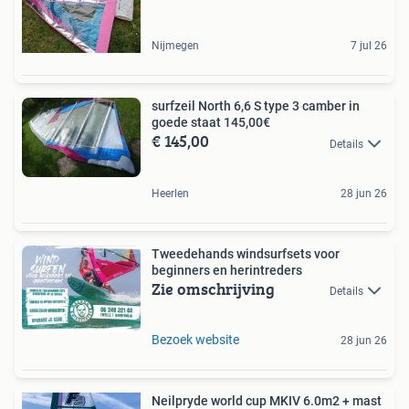
Nijmegen
7 jul 26
surfzeil North 6,6 S type 3 camber in
goede staat 145,00€
€ 145,00
Details
Heerlen
28 jun 26
Tweedehands windsurfsets voor
beginners en herintreders
Zie omschrijving
Details
Bezoek website
28 jun 26
Neilpryde world cup MKIV 6.0m2 + mast