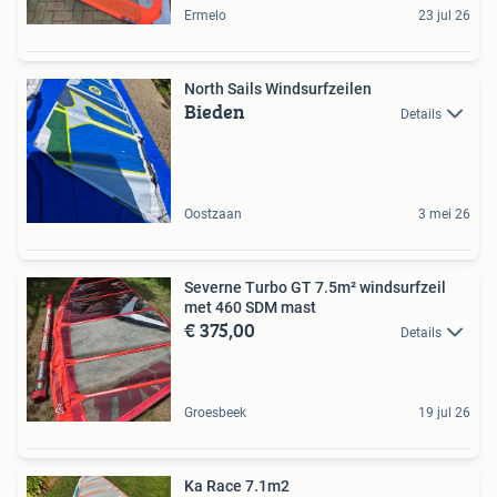
Ermelo
23 jul 26
North Sails Windsurfzeilen
Bieden
Details
Oostzaan
3 mei 26
Severne Turbo GT 7.5m² windsurfzeil
met 460 SDM mast
€ 375,00
Details
Groesbeek
19 jul 26
Ka Race 7.1m2