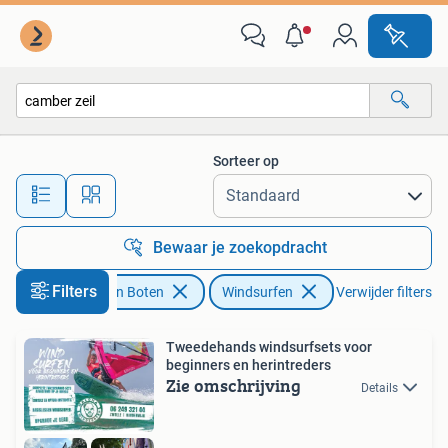
Windsurfen
Sorteer op
Alle afstanden…
Bewaar je zoekopdracht
Filters
Watersport en Boten
Windsurfen
Verwijder filters
Tweedehands windsurfsets voor
beginners en herintreders
Zie omschrijving
Details