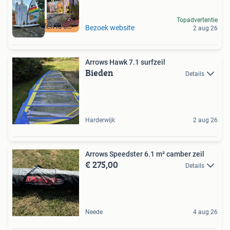
Topadvertentie
Windsurfen is cool
Bezoek website
2 aug 26
Arrows Hawk 7.1 surfzeil
Bieden
Details
Harderwijk
2 aug 26
Arrows Speedster 6.1 m² camber zeil
€ 275,00
Details
Neede
4 aug 26