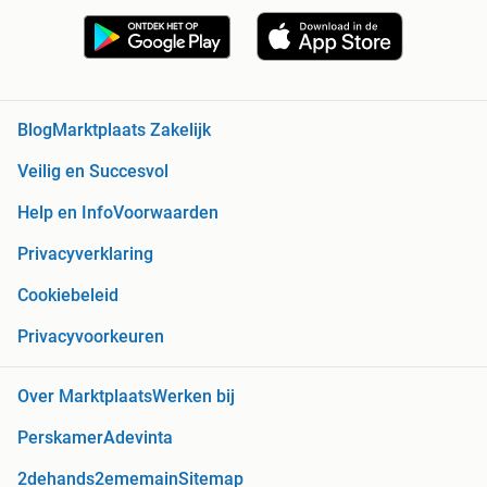
Blog
Marktplaats Zakelijk
Veilig en Succesvol
Help en Info
Voorwaarden
Privacyverklaring
Cookiebeleid
Privacyvoorkeuren
Over Marktplaats
Werken bij
Perskamer
Adevinta
2dehands
2ememain
Sitemap