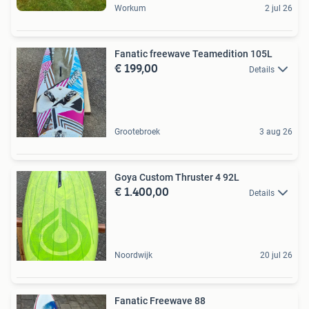
Workum
2 jul 26
Fanatic freewave Teamedition 105L
€ 199,00
Details
Grootebroek
3 aug 26
Goya Custom Thruster 4 92L
€ 1.400,00
Details
Noordwijk
20 jul 26
Fanatic Freewave 88