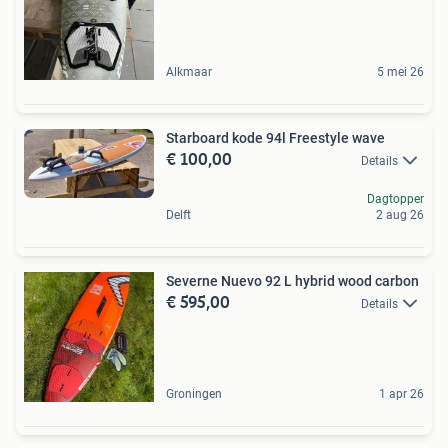
Alkmaar
5 mei 26
Starboard kode 94l Freestyle wave
€ 100,00
Details
Dagtopper
Delft
2 aug 26
Severne Nuevo 92 L hybrid wood carbon
€ 595,00
Details
Groningen
1 apr 26