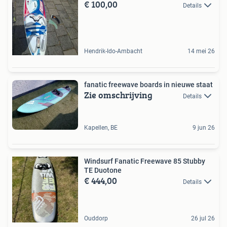
€ 100,00
Details
Hendrik-Ido-Ambacht
14 mei 26
fanatic freewave boards in nieuwe staat
Zie omschrijving
Details
Kapellen, BE
9 jun 26
Windsurf Fanatic Freewave 85 Stubby
TE Duotone
€ 444,00
Details
Ouddorp
26 jul 26