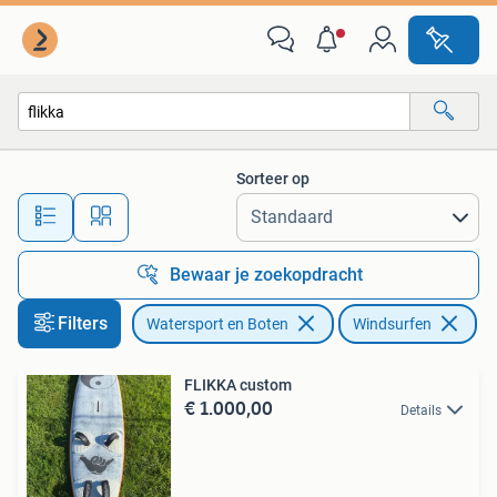
Windsurfen
Sorteer op
Alle afstanden…
Bewaar je zoekopdracht
Filters
Watersport en Boten
Windsurfen
Ve
FLIKKA custom
€ 1.000,00
Details