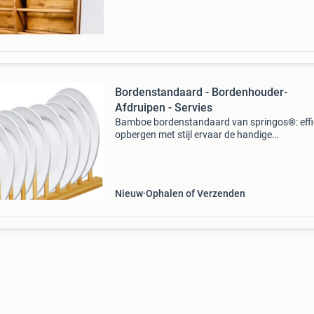
den
Bordenstandaard - Bordenhouder-
Afdruipen - Servies
Bamboe bordenstandaard van springos®: effi
opbergen met stijl ervaar de handige
opbergoplossing van het bamboe bordenrek 
springos®, ontworpen om harmonie en orde t
brengen in uw keukenruimte
Nieuw
Ophalen of Verzenden