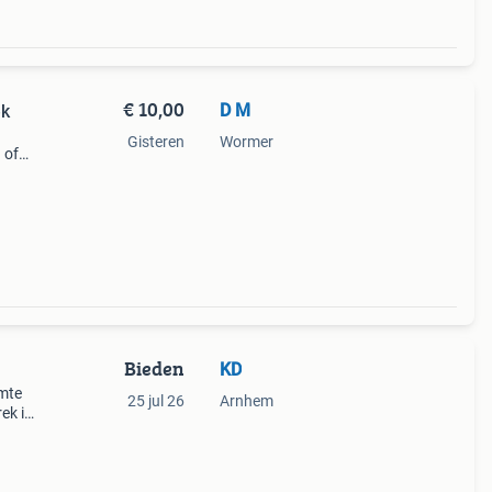
€ 10,00
D M
ek
Gisteren
Wormer
 of
n op
Bieden
KD
imte
25 jul 26
Arnhem
ek is: