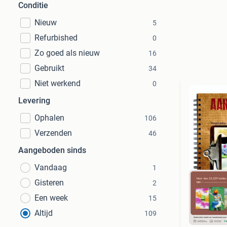
Conditie
Nieuw
5
Refurbished
0
Zo goed als nieuw
16
Gebruikt
34
Niet werkend
0
Levering
Ophalen
106
Verzenden
46
Aangeboden sinds
Vandaag
1
Gisteren
2
Een week
15
Altijd
109
S