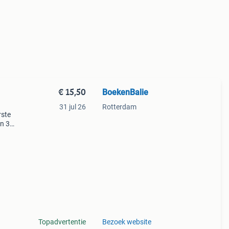
€ 15,50
BoekenBalie
n
31 jul 26
Rotterdam
rste
en 30
ag
 de
Topadvertentie
Bezoek website