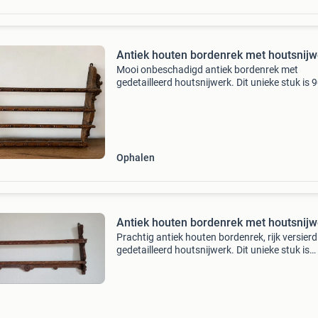
Antiek houten bordenrek met houtsnijw
Mooi onbeschadigd antiek bordenrek met
gedetailleerd houtsnijwerk. Dit unieke stuk is 
breed (inclusief houtsnijwerk 100 cm) en 60 c
hoog. Het rek heeft twee &#39;rijen&#39; waa
borde
Ophalen
Antiek houten bordenrek met houtsnijw
Prachtig antiek houten bordenrek, rijk versier
gedetailleerd houtsnijwerk. Dit unieke stuk is
perfect om uw favoriete borden tentoon te ste
en voegt een vleugje klassieke elegantie toe aa