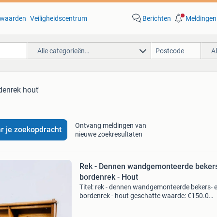
waarden
Veiligheidscentrum
Berichten
Meldingen
Alle categorieën…
A
denrek hout'
Ontvang meldingen van
r je zoekopdracht
nieuwe zoekresultaten
Rek - Dennen wandgemonteerde bekers
bordenrek - Hout
Titel: rek - dennen wandgemonteerde bekers- 
bordenrek - hout geschatte waarde: €150.0
Belangrijk: winnende biedingen zijn exclusief 
koperbescherming + €3 kavel beschrijving vin