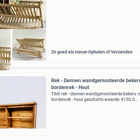
Zo goed als nieuw
Ophalen of Verzenden
Rek - Dennen wandgemonteerde bekers
bordenrek - Hout
Titel: rek - dennen wandgemonteerde bekers- 
bordenrek - hout geschatte waarde: €150.0
Belangrijk: winnende biedingen zijn exclusief 
koperbescherming + €3 kavel beschrijving vin
den