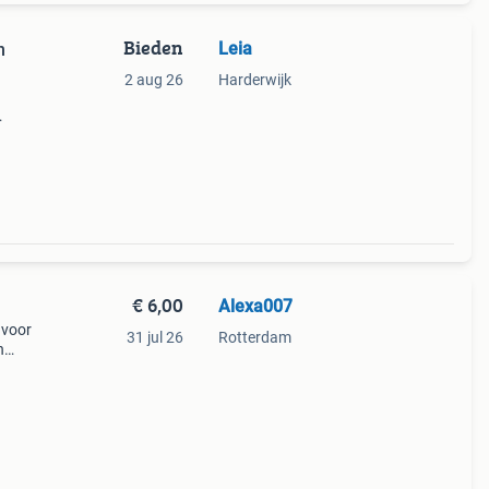
Bieden
Leia
n
2 aug 26
Harderwijk
 met
€ 6,00
Alexa007
 voor
31 jul 26
Rotterdam
n
 voor
G