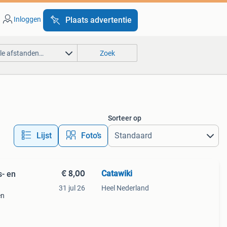
Inloggen
Plaats advertentie
lle afstanden…
Zoek
Sorteer op
Lijst
Foto’s
€ 8,00
Catawiki
- en
31 jul 26
Heel Nederland
en
9%
tage