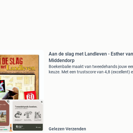
Aan de slag met Landleven - Esther va
Middendorp
Boekenbalie maakt van tweedehands jouw ee
keuze. Met een trustscore van 4,8 (excellent) 
dagen retour garantie maken we dat iedere d
waar. Bestel direct op onze website! Titel: aan
slag
cherpste prijs
Gelezen
Verzenden