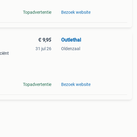
Topadvertentie
Bezoek website
€ 9,95
Outlethal
31 jul 26
Oldenzaal
ciënt
van
e
Topadvertentie
Bezoek website