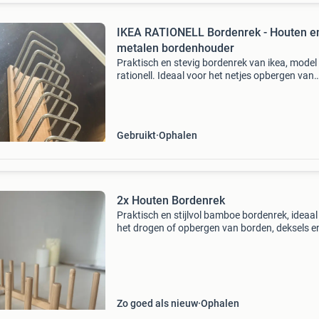
IKEA RATIONELL Bordenrek - Houten e
metalen bordenhouder
Praktisch en stevig bordenrek van ikea, model
rationell. Ideaal voor het netjes opbergen van
borden in een lade of kast. Gemaakt van hout
metalen stangen. In goede gebruikte staat.
Gebruikt
Ophalen
2x Houten Bordenrek
Praktisch en stijlvol bamboe bordenrek, ideaal
het drogen of opbergen van borden, deksels e
snijplanken. Dit veelzijdige rek is een aanwinst
elke keuken, zowel functioneel als decoratief. 
Zo goed als nieuw
Ophalen