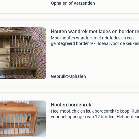
Ophalen of Verzenden
Houten wandrek met lades en bordenr
Mooi houten wandrek met drie lades en een
geïntegreerd bordenrek. Ideaal voor de keuken
eetkamer om servies en andere benodigdhede
te bergen. Het rek heeft ook haken aan de
onderkant voor extra
Gebruikt
Ophalen
Houten bordenrek
Heel mooi, chic en leuk bordenrek te koop. Ru
voor het opbergen van 12 borden. Het bordenr
60 cm breed 49 cm hoog 22 cm diep