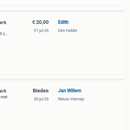
€ 20,00
Edith
erk
31 jul 26
Den Helder
90 cm
m
r u
Bieden
Jan Willem
erk
d met
30 jul 26
Nieuw-Vennep
llen
n el