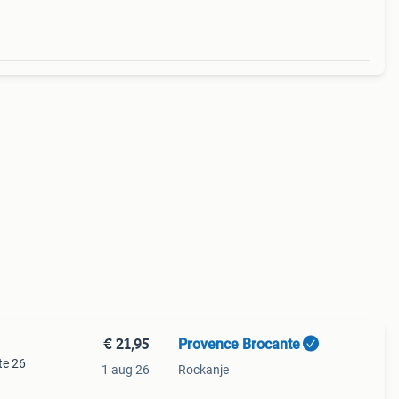
€ 21,95
Provence Brocante
te 26
1 aug 26
Rockanje