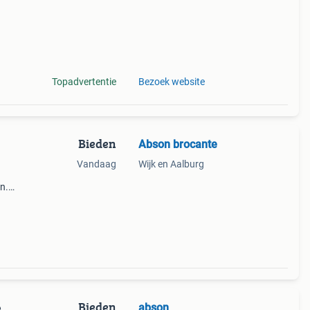
Topadvertentie
Bezoek website
Bieden
Abson brocante
Vandaag
Wijk en Aalburg
n.
. De
e met
Bieden
abson
e