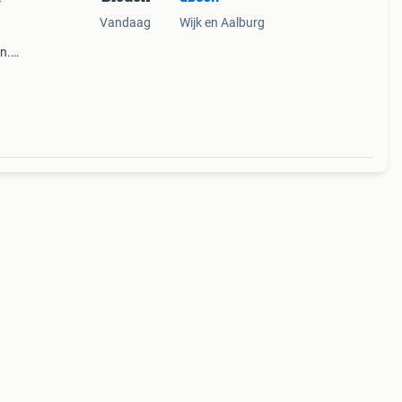
Vandaag
Wijk en Aalburg
n.
t
 4