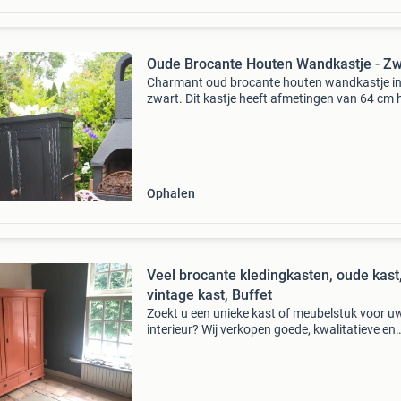
Oude Brocante Houten Wandkastje - Zw
Charmant oud brocante houten wandkastje in
zwart. Dit kastje heeft afmetingen van 64 cm 
52 cm breed en 22 cm diep. Het kastje is voorz
van twee deurtjes, die echter niet helemaal go
Ophalen
Veel brocante kledingkasten, oude kast
vintage kast, Buffet
Zoekt u een unieke kast of meubelstuk voor u
interieur? Wij verkopen goede, kwalitatieve en
duurzame meubels van 120 jaar oud. Wij kunn
kleur, inrichting, pootjes en greepjes naar uw 
wens