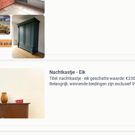
wens
ek en duurzaam!
Nachtkastje - Eik
Titel: nachtkastje - eik geschatte waarde: €23
Belangrijk: winnende biedingen zijn exclusief 
koperbescherming + €3 kavel beschrijving art
kastje uitgevoerd in massief eikenhout en