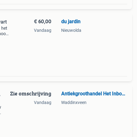
€ 60,00
du jardin
art
 het
Vandaag
Nieuwolda
hoog,
ien
ed afs
Zie omschrijving
Antiekgroothandel Het Inboedelhuis
,
Vandaag
Waddinxveen
w
en de
eigen