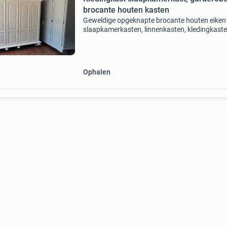
brocante houten kasten
Geweldige opgeknapte brocante houten eiken
slaapkamerkasten, linnenkasten, kledingkaste
Deze kast heeft 5 deuren en 8 planken. De kas
heeft 3 compartimenten, 2 hang gedeelte met
planken en 1 leg
Ophalen