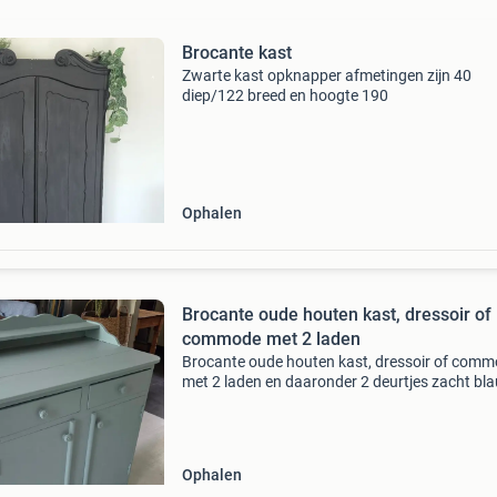
Brocante kast
Zwarte kast opknapper afmetingen zijn 40
diep/122 breed en hoogte 190
Ophalen
Brocante oude houten kast, dressoir of
commode met 2 laden
Brocante oude houten kast, dressoir of com
met 2 laden en daaronder 2 deurtjes zacht bl
geschilderd en in goede staat 94 cm hoog van
achterkant gemeten bijna 90 cm breed 52 cm 
Ophalen