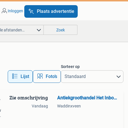
Inloggen
Plaats advertentie
lle afstanden…
Zoek
Sorteer op
Lijst
Foto’s
Zie omschrijving
Antiekgroothandel Het Inboedelhuis
,
Vandaag
Waddinxveen
w
en de
eigen