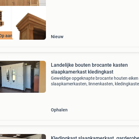
Op aanvraag
Nieuw
Landelijke bouten brocante kasten
slaapkamerkast kledingkast
Geweldige opgeknapte brocante houten eiken
slaapkamerkasten, linnenkasten, kledingkaste
Deze kast heeft 4 deuren, 4 laden en 8 planken
kast heeft 4 compartimenten, 2 hang gedeelt
2 planken
Ophalen
Kledingkast slaapkamerkast, garderob