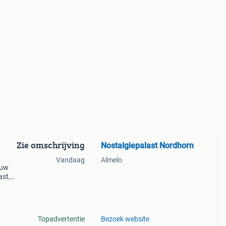
Zie omschrijving
Nostalgiepalast Nordhorn
Vandaag
Almelo
 uw
ast,
op het
j
Topadvertentie
Bezoek website