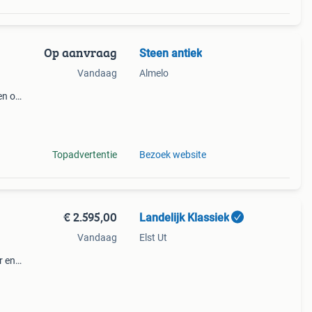
Op aanvraag
Steen antiek
Vandaag
Almelo
en op
sten
Topadvertentie
Bezoek website
€ 2.595,00
Landelijk Klassiek
Vandaag
Elst Ut
r en
deaal
teren.