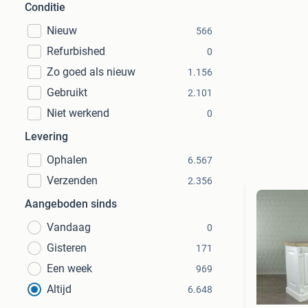
Conditie
Nieuw
566
Refurbished
0
Zo goed als nieuw
1.156
Gebruikt
2.101
Niet werkend
0
Levering
Ophalen
6.567
Verzenden
2.356
Aangeboden sinds
Vandaag
0
Gisteren
171
Een week
969
Altijd
6.648