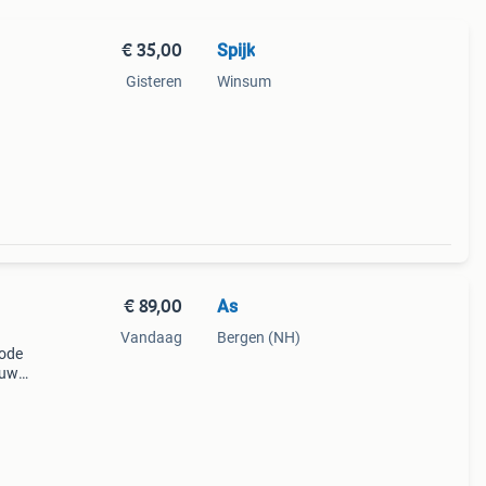
€ 35,00
Spijk
Gisteren
Winsum
€ 89,00
As
Vandaag
Bergen (NH)
mode
auw
 de
diep