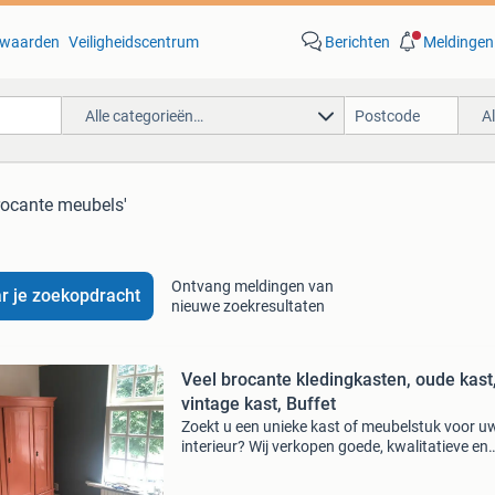
waarden
Veiligheidscentrum
Berichten
Meldingen
Alle categorieën…
A
rocante meubels'
Ontvang meldingen van
r je zoekopdracht
nieuwe zoekresultaten
Veel brocante kledingkasten, oude kast
vintage kast, Buffet
Zoekt u een unieke kast of meubelstuk voor u
interieur? Wij verkopen goede, kwalitatieve en
duurzame meubels van 120 jaar oud. Wij kunn
kleur, inrichting, pootjes en greepjes naar uw 