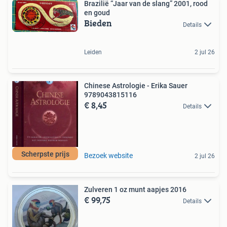
Brazilië “Jaar van de slang” 2001, rood
en goud
Bieden
Details
Leiden
2 jul 26
Chinese Astrologie - Erika Sauer
9789043815116
€ 8,45
Details
Scherpste prijs
Bezoek website
2 jul 26
Zulveren 1 oz munt aapjes 2016
€ 99,75
Details