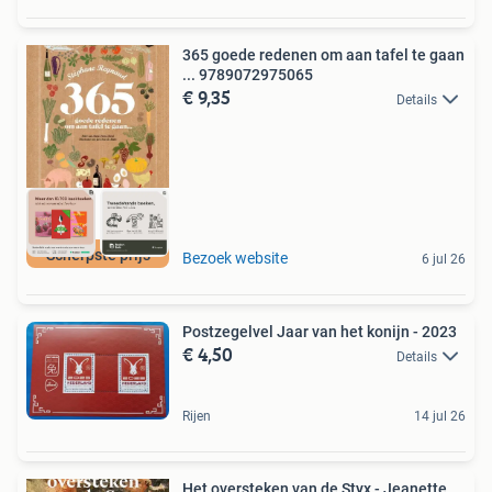
365 goede redenen om aan tafel te gaan
... 9789072975065
€ 9,35
Details
Scherpste prijs
Bezoek website
6 jul 26
Postzegelvel Jaar van het konijn - 2023
€ 4,50
Details
Rijen
14 jul 26
Het oversteken van de Styx - Jeanette