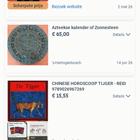
Scherpste prijs
Bezoek website
2 mei 26
Azteekse kalender of Zonnesteen
€ 65,00
Details
's-Hertogenbosch
14 jun 26
CHINESE HOROSCOOP TIJGER - REID
9789026967269
€ 15,55
Details