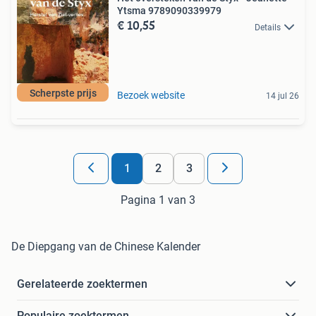
Ytsma 9789090339979
€ 10,55
Details
Scherpste prijs
Bezoek website
14 jul 26
1
2
3
Pagina 1 van 3
De Diepgang van de Chinese Kalender
Gerelateerde zoektermen
Populaire zoektermen