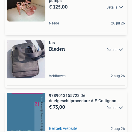
pumps
€ 125,00
Details
Neede
26 jul 26
tas
Bieden
Details
Veldhoven
2 aug 26
9789013155723 De
deelgeschilprocedure A.F. Collignon-
€ 75,00
Smit...
Details
Bezoek website
2 aug 26