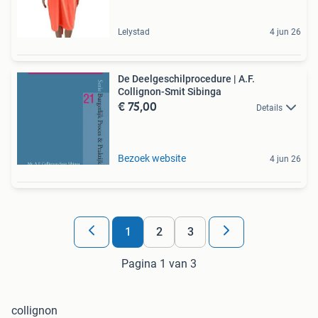
Lelystad
4 jun 26
De Deelgeschilprocedure | A.F.
Collignon-Smit Sibinga
€ 75,00
Details
Bezoek website
4 jun 26
1
2
3
Pagina 1 van 3
collignon