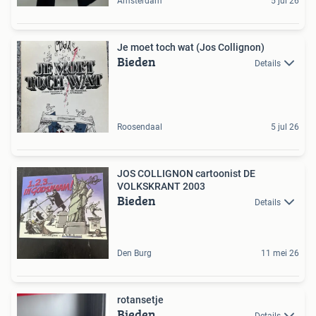
Amsterdam
5 jul 26
Je moet toch wat (Jos Collignon)
Bieden
Details
Roosendaal
5 jul 26
JOS COLLIGNON cartoonist DE
VOLKSKRANT 2003
Bieden
Details
Den Burg
11 mei 26
rotansetje
Bieden
Details