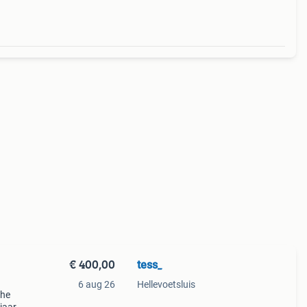
€ 400,00
tess_
6 aug 26
Hellevoetsluis
che