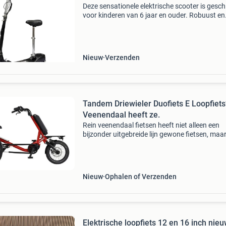
Deze sensationele elektrische scooter is gesch
voor kinderen van 6 jaar en ouder. Robuust en
duurzaam: dankzij de aluminium constructie i
scooter licht, roestbestendig en ongelooflijk
duurzaam,
Nieuw
Verzenden
Tandem Driewieler Duofiets E Loopfiets
Veenendaal heeft ze.
Rein veenendaal fietsen heeft niet alleen een
bijzonder uitgebreide lijn gewone fietsen, maa
een indrukwekkende lijn bijzondere fietsen, of 
wij ze noemen: 'specials'; tandems, 3-wie
Nieuw
Ophalen of Verzenden
Elektrische loopfiets 12 en 16 inch nieu