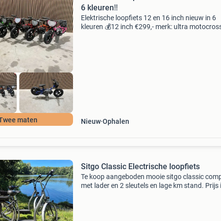
6 kleuren‼️
Elektrische loopfiets 12 en 16 inch nieuw in 6
kleuren 💰12 inch €299,- merk: ultra motocros
product type: trx200 gewicht: 10kg voorzien 
200w elektrische motor 2 verschillende snelh
vers
Twee maten
Nieuw
Ophalen
Sitgo Classic Electrische loopfiets
Te koop aangeboden mooie sitgo classic comp
met lader en 2 sleutels en lage km stand. Prijs 
stuk