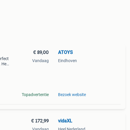
€ 89,00
ATOYS
erfect
Vandaag
Eindhoven
. Het
en
t
Topadvertentie
Bezoek website
€ 172,99
vidaXL
Vandaag
Heel Nederland