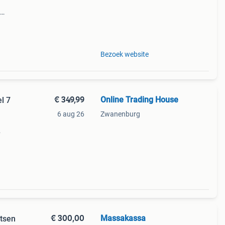
ler
ng
Bezoek website
€ 349,99
Online Trading House
l 7
6 aug 26
Zwanenburg
ktm-
ts
€ 300,00
Massakassa
etsen