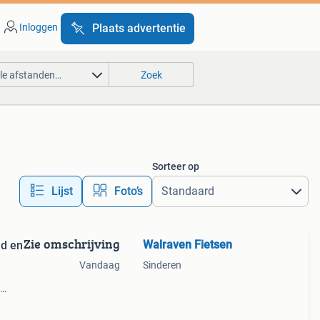
Inloggen
Plaats advertentie
lle afstanden…
Zoek
Sorteer op
Lijst
Foto’s
Zie omschrijving
Walraven Fietsen
ad en
Vandaag
Sinderen
ler
ng