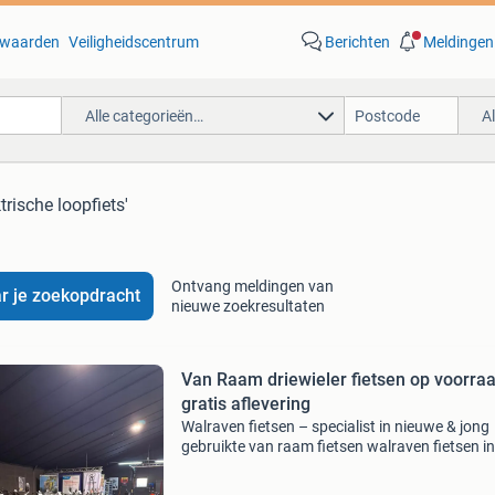
waarden
Veiligheidscentrum
Berichten
Meldingen
Alle categorieën…
A
trische loopfiets'
Ontvang meldingen van
r je zoekopdracht
nieuwe zoekresultaten
Van Raam driewieler fietsen op voorra
gratis aflevering
Walraven fietsen – specialist in nieuwe & jong
gebruikte van raam fietsen walraven fietsen in
sinderen (achterhoek) is officieel premium dea
van van raam en dé specialist in nieuwe én jo