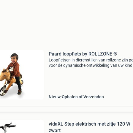
Paard loopfiets by ROLLZONE ®
Loopfietsen in dierenstijlen van rollzone zijn p
voor de dynamische ontwikkeling van uw kind
is niet zomaar een loopfiets. Het is uniek en e
echte eye-cather. Het dierenontwerp stimuleer
Nieuw
Ophalen of Verzenden
vidaXL Step elektrisch met zitje 120 W
zwart