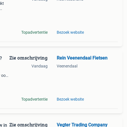
ikt
s de
Topadvertentie
Bezoek website
Zie omschrijving
Rein Veenendaal Fietsen
?
Vandaag
Veenendaal
r ook
zoals
Topadvertentie
Bezoek website
Zie omschrijving
Vegter Trading Company
w in