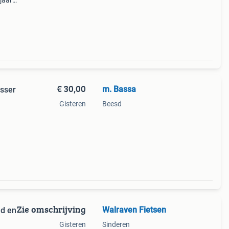
jaar.
n
acc
€ 30,00
m. Bassa
osser
Gisteren
Beesd
Zie omschrijving
Walraven Fietsen
ad en
Gisteren
Sinderen