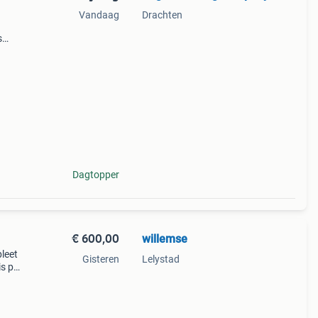
Vandaag
Drachten
s
van
eden
Dagtopper
€ 600,00
willemse
leet
Gisteren
Lelystad
is per