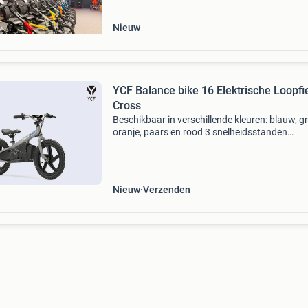
gebr
Nieuw
YCF Balance bike 16 Elektrische Loopfi
Cross
Beschikbaar in verschillende kleuren: blauw, g
oranje, paars en rood 3 snelheidsstanden
achtervrijloopsysteem gemakkelijk te verwijde
batterij voor kinderen van 6 tot 8 jaar motor:
lithiu
Nieuw
Verzenden