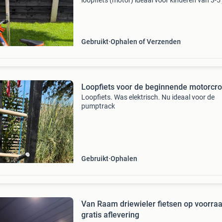
loopfiets (motor) ideaal voor kinderen van 3-5 
Deze loopfiets is gebruikt, maar verkeert nog i
goede conditie. Wordt geleverd met een extra 
Gebruikt
Ophalen of Verzenden
Loopfiets voor de beginnende motorcr
Loopfiets. Was elektrisch. Nu ideaal voor de
pumptrack
Gebruikt
Ophalen
Van Raam driewieler fietsen op voorra
gratis aflevering