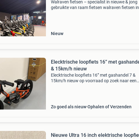
Walraven fietsen – specialist in nieuwe & jong
gebruikte van raam fietsen walraven fietsen in
sinderen (achterhoek) is officieel premium dea
van van raam en dé specialist in nieuwe én jo
gebr
Nieuw
Elecktrische loopfiets 16” met gashande
& 15km/h nieuw
Elecktrische loopfiets 16” met gashandel 7 &
15km/h nieuw op voorraad op zoek naar een
stoere elektrische loopfiets met een sportieve 
uitstraling? Dan is deze 24v elektrische loopfie
precies
Zo goed als nieuw
Ophalen of Verzenden
Nieuwe Ultra 16 inch elektrische loopfi