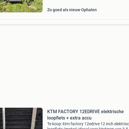
Zo goed als nieuw
Ophalen
KTM FACTORY 12EDRIVE elektrische
loopfiets + extra accu
Te koop: ktm factory 12edrive 12 inch elektris