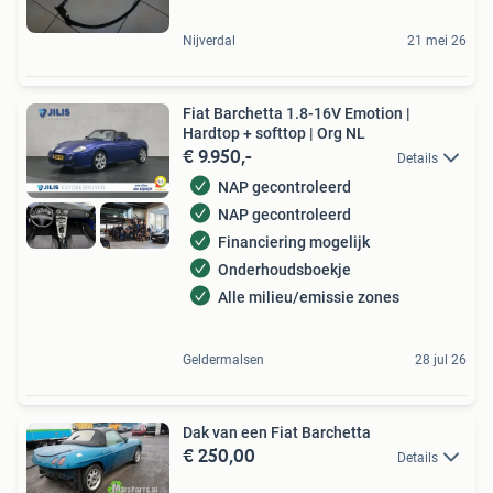
Nijverdal
21 mei 26
Fiat Barchetta 1.8-16V Emotion |
Hardtop + softtop | Org NL
€ 9.950,-
Details
NAP gecontroleerd
NAP gecontroleerd
Financiering mogelijk
Onderhoudsboekje
Alle milieu/emissie zones
Geldermalsen
28 jul 26
Dak van een Fiat Barchetta
€ 250,00
Details