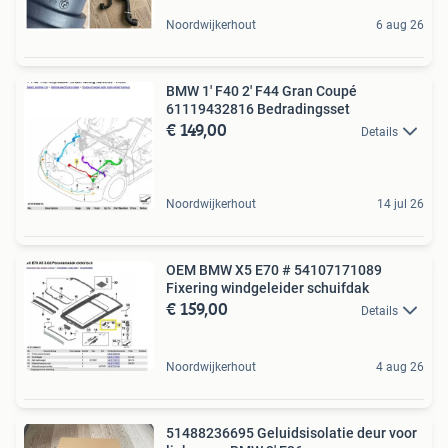
Noordwijkerhout
6 aug 26
BMW 1' F40 2' F44 Gran Coupé
61119432816 Bedradingsset
€ 149,00
Details
Noordwijkerhout
14 jul 26
OEM BMW X5 E70 # 54107171089
Fixering windgeleider schuifdak
€ 159,00
Details
Noordwijkerhout
4 aug 26
51488236695 Geluidsisolatie deur voor