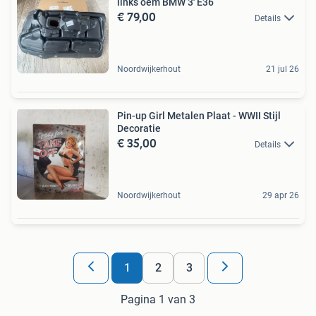
links oem BMW 3' E36
€ 79,00
Details
Noordwijkerhout
21 jul 26
Pin-up Girl Metalen Plaat - WWII Stijl
Decoratie
€ 35,00
Details
Noordwijkerhout
29 apr 26
1
2
3
Pagina 1 van 3