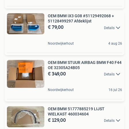
OEM BMW iX3 G08 #51129492068 +
51128499297 Afdeklijst
€ 79,00
Details
Noordwijkerhout
4 aug 26
OEM BMW STUUR AIRBAG BMW F40 F44
OE 32305A24B05
€ 349,00
Details
Noordwijkerhout
16 jul 26
OEM BMW 51777885219 LIJST
WIELKAST 460034604
€ 129,00
Details