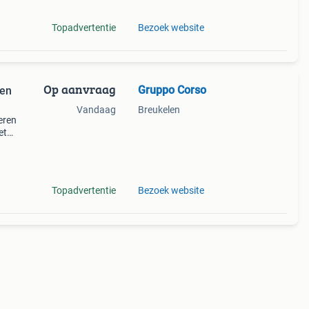
Topadvertentie
Bezoek website
Op aanvraag
Gruppo Corso
ken
Vandaag
Breukelen
eren
et
d en
e te
Topadvertentie
Bezoek website