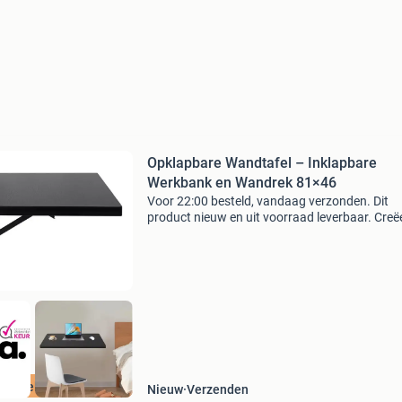
Opklapbare Wandtafel – Inklapbare
Werkbank en Wandrek 81×46
Voor 22:00 besteld, vandaag verzonden. Dit
product nieuw en uit voorraad leverbaar. Creë
extra werk- en opbergruimte met deze
multifunctionele opklapbare wandtafel. Dankzi
slimme inklapbare ont
ordeeld met 9+
Nieuw
Verzenden