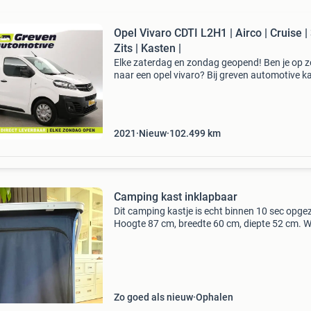
Opel Vivaro CDTI L2H1 | Airco | Cruise |
Zits | Kasten |
Elke zaterdag en zondag geopend! Ben je op 
naar een opel vivaro? Bij greven automotive ka
deze auto al financial leasen voor €242 per m
Je kan hem ook zakelijk aanschaffen voor &eu
2021
Nieuw
102.499
km
Camping kast inklapbaar
Dit camping kastje is echt binnen 10 sec opgez
Hoogte 87 cm, breedte 60 cm, diepte 52 cm. W
kleine beschadigingen (zie foto’s)
Zo goed als nieuw
Ophalen