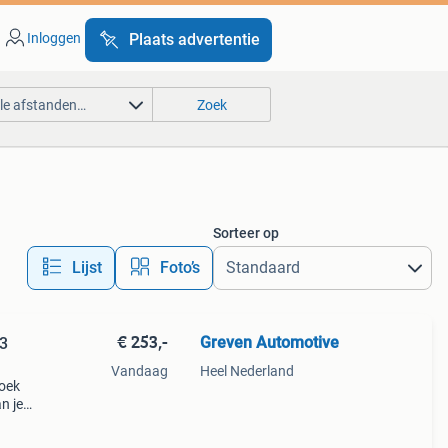
Inloggen
Plaats advertentie
lle afstanden…
Zoek
Sorteer op
Lijst
Foto’s
€ 253,-
Greven Automotive
 3
Vandaag
Heel Nederland
zoek
n je
aand.
r