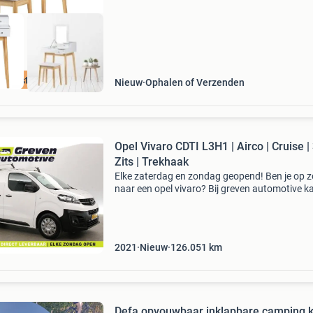
e beste prijs
Nieuw
Ophalen of Verzenden
Opel Vivaro CDTI L3H1 | Airco | Cruise |
Zits | Trekhaak
Elke zaterdag en zondag geopend! Ben je op 
naar een opel vivaro? Bij greven automotive ka
deze auto al financial leasen voor €253 per m
Je kan hem ook zakelijk aanschaffen voor &eu
2021
Nieuw
126.051
km
Defa opvouwbaar inklapbare camping kast