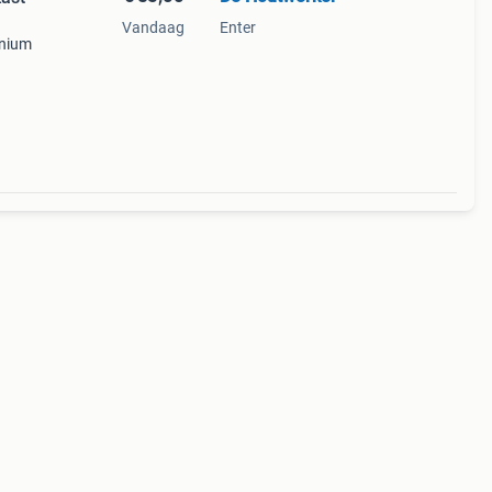
Vandaag
Enter
inium
n
en