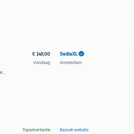
€ 149,00
SediaXL
Vandaag
Amsterdam
er
j het
Topadvertentie
Bezoek website