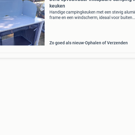
keuken
Handige campingkeuken met een stevig alum
frame en een windscherm, ideaal voor buiten
koken. De keuken is voorzien van twee planke
voor voldoende opbergruimte voor kookgerei 
etenswaren. Eenvo
Zo goed als nieuw
Ophalen of Verzenden