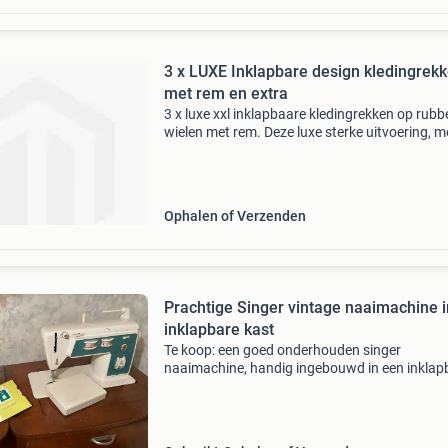
3 x LUXE Inklapbare design kledingrek
met rem en extra
3 x luxe xxl inklapbaare kledingrekken op rubb
wielen met rem. Deze luxe sterke uitvoering, m
vierkante buis en ovale topbar, is 100 cm bree
uitrekbaar tot 170 cm breed. Ook nog in hoogt
Ophalen of Verzenden
Prachtige Singer vintage naaimachine i
inklapbare kast
Te koop: een goed onderhouden singer
naaimachine, handig ingebouwd in een inklap
kast. De machine werkt nog perfect en komt 
diverse toebehoren, zoals op de foto&#39;s te
is. Een handl