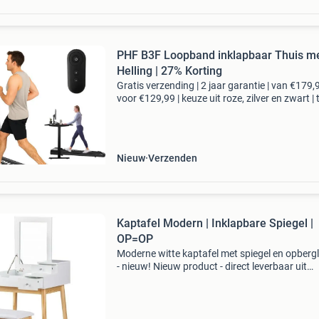
PHF B3F Loopband inklapbaar Thuis m
Helling | 27% Korting
Gratis verzending | 2 jaar garantie | van €179,
voor €129,99 | keuze uit roze, zilver en zwart | 
km/u | inklapbare handrail | bluetooth + fitsh
app de ph fitness b3f walkingpad is
Nieuw
Verzenden
Kaptafel Modern | Inklapbare Spiegel |
OP=OP
Moderne witte kaptafel met spiegel en opberg
- nieuw! Nieuw product - direct leverbaar uit
voorraad. Trendy witte kaptafel met spiegel e
bijpassende kruk 3 opberglades (1 grote / 2 kl
voor