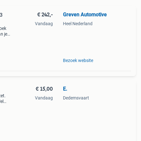
€ 242,-
Greven Automotive
 3
Vandaag
Heel Nederland
zoek
n je
aand.
r
Bezoek website
€ 15,00
E.
et.
Vandaag
Dedemsvaart
el