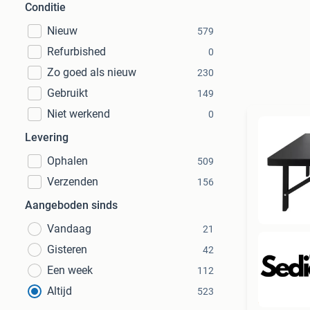
Conditie
Nieuw
579
Refurbished
0
Zo goed als nieuw
230
Gebruikt
149
Niet werkend
0
Levering
Ophalen
509
Verzenden
156
Aangeboden sinds
Vandaag
21
Gisteren
42
Een week
112
Altijd
523
Beo