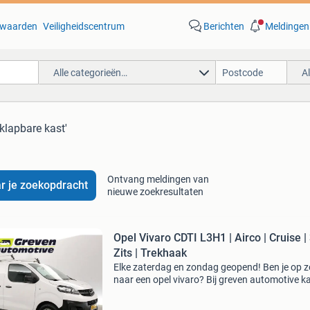
waarden
Veiligheidscentrum
Berichten
Meldingen
Alle categorieën…
A
nklapbare kast'
Ontvang meldingen van
r je zoekopdracht
nieuwe zoekresultaten
Opel Vivaro CDTI L3H1 | Airco | Cruise |
Zits | Trekhaak
Elke zaterdag en zondag geopend! Ben je op 
naar een opel vivaro? Bij greven automotive ka
deze auto al financial leasen voor €253 per m
Je kan hem ook zakelijk aanschaffen voor &eu