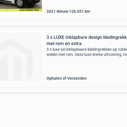
2021
Nieuw
126.051
km
3 x LUXE Inklapbare design kledingrek
met rem en extra
3 x luxe xxl inklapbaare kledingrekken op rubb
wielen met rem. Deze luxe sterke uitvoering, m
vierkante buis en ovale topbar, is 100 cm bree
uitrekbaar tot 170 cm breed. Ook nog in hoogt
Ophalen of Verzenden