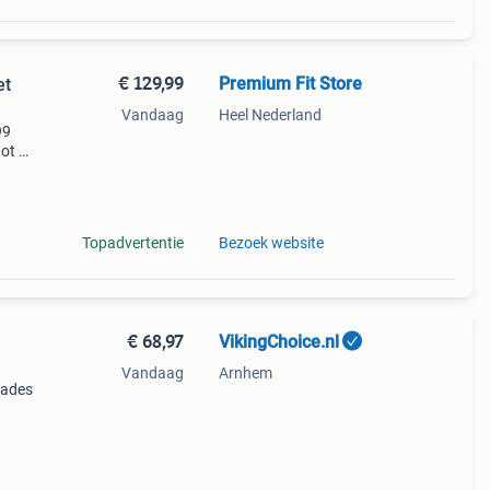
€ 129,99
Premium Fit Store
et
Vandaag
Heel Nederland
99
tot 8
ow
Topadvertentie
Bezoek website
€ 68,97
VikingChoice.nl
Vandaag
Arnhem
lades
n
eine)