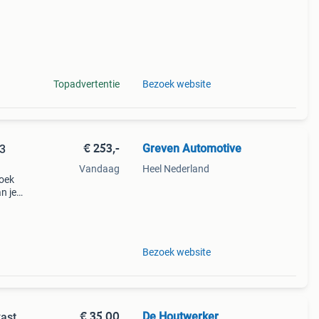
Topadvertentie
Bezoek website
€ 253,-
Greven Automotive
 3
Vandaag
Heel Nederland
zoek
n je
aand.
r
Bezoek website
€ 35,00
De Houtwerker