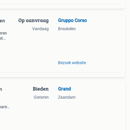
Op aanvraag
Gruppo Corso
ken
Vandaag
Breukelen
eren
et
d en
e te
Bezoek website
Bieden
Grand
n
Gisteren
Zaandam
bare
met
 zien